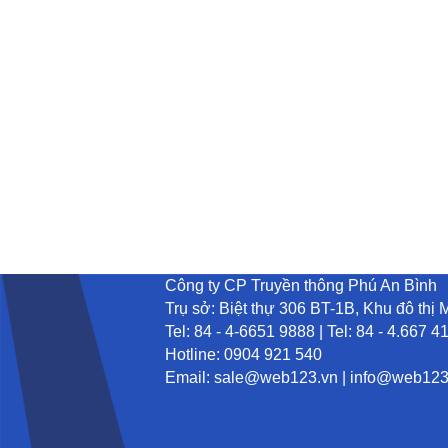
cho thuê xe, cho thue xe, cho thue xe oto du lich, cho thuê oto xe du lịch
Công ty CP Truyền thông Phú An Bình
Trụ sở: Biệt thự 306 BT-1B, Khu đô thị
Tel: 84 - 4-6651 9888 | Tel: 84 - 4.667 4
Hotline: 0904 921 540
Email:
sale@web123.vn
|
info@web123