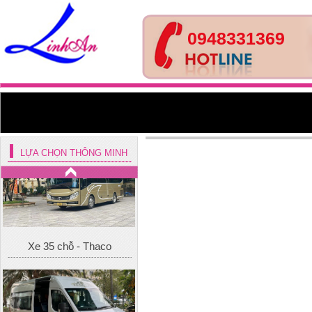
0948331369
Xe 45 chỗ - Kia Granbird
Tracomeco
LỰA CHỌN THÔNG MINH
Xe 35 chỗ - Thaco