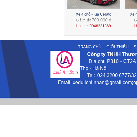
Xe 4 chỗ - Kia Cerato
Xe 4
700.000 đ
Giá thuê:
G
Hotline: 0948331369
H
TRANG CHỦ
GIỚI THIỆU
S
Công ty TNHH Thương
Địa chỉ: P810 - CT2A -
Thọ - Hà Nội
Tel: 024.3200 6777/3201
Email:
xedulichlinhan@gmail
.com
;
o