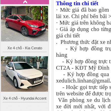
Thông tin chi tiết
· Mức giá đã bao gồm 
lái xe. Chi phí bến bãi
· Mức giá trên không 
· Giá áp dụng cho từng
giá chi tiết
. Phương thức đặt xe n
Xe 4 chỗ - Kia Cerato
- Ký hợp đồng trực t
hàng
- Ký hợp đồng trực ti
CT2A - KĐT Mỹ Đình 2
- Ký hợp đồng qua F
xedulich.linhan@gmail
- Hoặc gọi trực tiếp s
trên website để được tr
Xe 4 chỗ - Hyundai Accent
Văn phòng xe du lịch
xe đời mới nhất, với đ