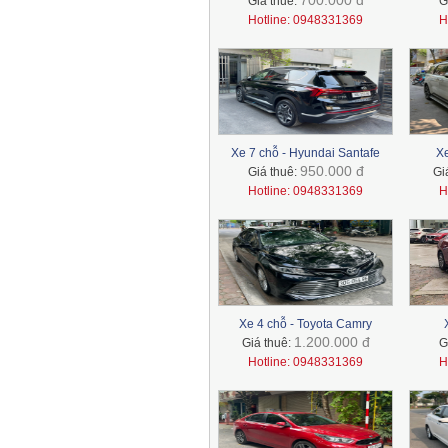
700.000 đ
Giá thuê:
G
County
Hotline: 0948331369
H
Xe 7 chỗ - Toyota Innova
Xe 7 chỗ - Ford Everest
Xe 7 chỗ - Hyundai Santafe
Xe
950.000 đ
Giá thuê:
Gi
Xe 7 chỗ - Toyota Fotuner
Hotline: 0948331369
H
Xe 4 chỗ - Toyota Camry
1.200.000 đ
Giá thuê:
G
Hotline: 0948331369
H