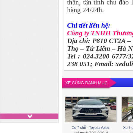
thận, tận tình chu đáo
hàng 24/24h.
Chi tiết liên hệ:
Công ty TNHH Thương
Địa chỉ: P810 CT2A –
Thọ – Từ Liêm – Hà Nô
Tel : 024.3200 6777/
238 051; Email: xedul
XE CÙNG DANH MỤC
Xe 7 chỗ - Toyota Veloz
Xe 7 
Xe 29 chỗ - Huyndai