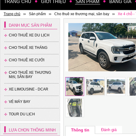
TRANG CHỦ
GIỚI THIỆU
SẢN PHẨM
BẢNG GIÁ
Trang chủ
Sản phẩm
Cho thuê xe thương mại, sân bay
Xe 4 chỗ -
DANH MỤC SẢN PHẨM
CHO THUÊ XE DU LỊCH
CHO THUÊ XE THÁNG
CHO THUÊ XE CƯỚI
CHO THUÊ XE THƯƠNG
MẠI, SÂN BAY
XE LIMOUSINE - DCAR
VÉ MÁY BAY
TOUR DU LỊCH
Đánh giá
LỰA CHỌN THÔNG MINH
Thông tin