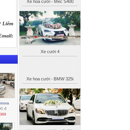
Xe hoa cưới - BMW 325i
ừ Liêm
Email:
Xe hoa cưới Mec S450
Maybach
Innova
00 đ
1369
Xe hoa cưới - Toyota Camry