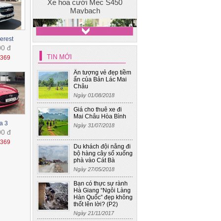
erest
00 đ
TIN MỚI
1369
Xe hoa cưới - Mec S400
Ấn tượng vẻ đẹp tiềm
ẩn của Bản Lác Mai
Châu
Ngày 01/08/2018
Giá cho thuê xe đi
Mai Châu Hòa Bình
a 3
Ngày 31/07/2018
00 đ
1369
Du khách đội nắng đi
bộ hàng cây số xuống
Xe cưới 4
phà vào Cát Bà
Ngày 27/05/2018
Bạn có thực sự rành
Hà Giang “Ngôi Làng
Hàn Quốc” đẹp không
thốt lên lời? (P2)
Ngày 21/11/2017