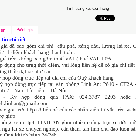
Tình trạng xe:
Còn hàng
Đánh giá
tin
tin chi tiết
giá đã bao gồm chi phí cầu phà, xăng dầu, lương lái xe. C
i > 1 điểm khách hàng thanh toán.
giá trên không bao gồm thuế VAT (thuế VAT 10%
áp dụng cho từng thời điểm, vui lòng liên hệ để có giá chi tiết
ng thức đặt xe như sau:
ợp đồng trực tiếp tại địa chỉ của Quý khách hàng
hợp đồng trực tiếp tại văn phòng Linh An: P810 - CT2A
nh 2 - Nam Từ Liêm - Hà Nội
 hợp đồng qua FAX: 024.3787 2203 hoặc E
ch.linhan@gmail.com
 gọi trực tiếp số liên hệ của các nhân viên tư vấn trên web
rợ giúp
òng xe du lịch LINH AN gồm nhiều chủng loại xe đời mới
i ngũ lái xe chuyên nghiệp, cẩn thận, tận tình chu đáo luôn s
ụ Quý khách hàng 24/24h.