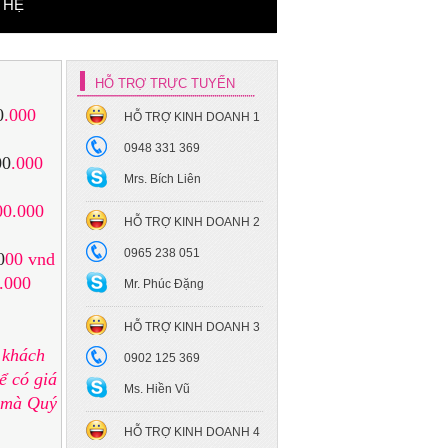
 HỆ
HỖ TRỢ TRỰC TUYẾN
0
.000
HỖ TRỢ KINH DOANH 1
Xe hoa cưới - BMW 325i
0948 331 369
00
.000
Mrs. Bích Liên
00.000
HỖ TRỢ KINH DOANH 2
0965 238 051
0
00 vnd
.000
Mr. Phúc Đặng
Xe hoa cưới Mec S450
HỖ TRỢ KINH DOANH 3
Maybach
ý khách
0902 125 369
để có giá
Ms. Hiền Vũ
h mà Quý
HỖ TRỢ KINH DOANH 4