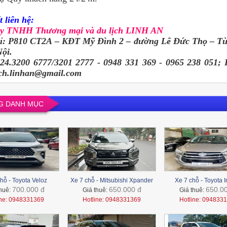
t liên hệ:
ty TNHH Thương mại và du lịch LINH AN
hỉ: P810 CT2A – KĐT Mỹ Đình 2 – đường Lê Đức Thọ – T
ội.
024.3200 6777/3201 2777 - 0948 331 369 - 0965 238 051; 
ich.linhan@gmail.com
G DANH MỤC
hỗ - Toyota Veloz
Xe 7 chỗ - Mitsubishi Xpander
Xe 7 chỗ - Toyota 
700.000 đ
650.000 đ
650.0
thuê:
Giá thuê:
Giá thuê:
ine: 0948331369
Hotline: 0948331369
Hotline: 094833