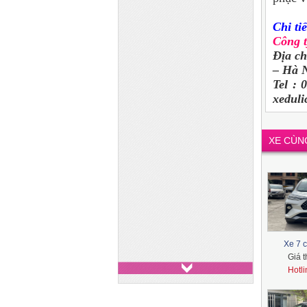
Chi tiế
Công 
Địa c
– Hà N
Tel : 
xedul
XE CÙN
Xe 7 c
Giá 
Hotl