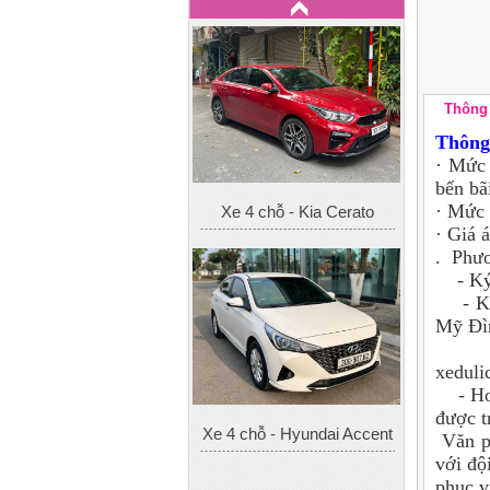
Thông 
Thông 
· Mức 
bến bã
· Mức 
Xe 4 chỗ - Kia Cerato
· Giá 
. Phươ
- Ký h
- Ký 
Mỹ Đì
- Ký
xeduli
- Hoặc
được t
Xe 4 chỗ - Hyundai Accent
Văn ph
với độ
phục v