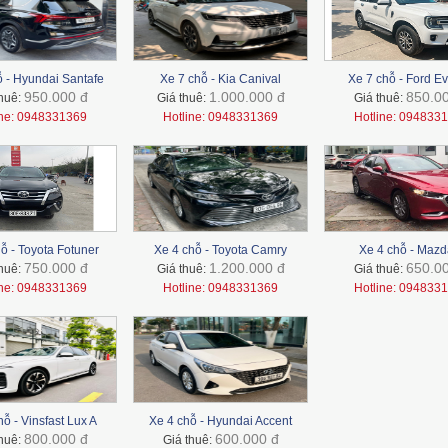
ỗ - Hyundai Santafe
Xe 7 chỗ - Kia Canival
Xe 7 chỗ - Ford Ev
950.000 đ
1.000.000 đ
850.0
thuê:
Giá thuê:
Giá thuê:
ine: 0948331369
Hotline: 0948331369
Hotline: 094833
ỗ - Toyota Fotuner
Xe 4 chỗ - Toyota Camry
Xe 4 chỗ - Mazd
750.000 đ
1.200.000 đ
650.0
thuê:
Giá thuê:
Giá thuê:
ine: 0948331369
Hotline: 0948331369
Hotline: 094833
hỗ - Vinsfast Lux A
Xe 4 chỗ - Hyundai Accent
800.000 đ
600.000 đ
thuê:
Giá thuê: