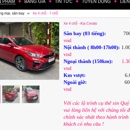
N PHẨM
BẢNG GIÁ
TIN TỨC
TUYỂN DỤNG
LIÊN
ng mại, sân bay
Xe 4 chỗ - 7 chỗ
Xe 4 chỗ - Kia Cerato
Sân bay (03 tiếng):
70
vnd
Nội thành ( 8h00-17h00):
1.0
vnd
Ngoại thành (150km):
1.3
vnd
Km vượt:
6.
Ngoài giờ:
60
vnd
Với các lộ trình cụ thể xin Qu
vui lòng liên hệ với chúng tôi 
chính xác nhất theo hành trìn
khách có nhu cầu !