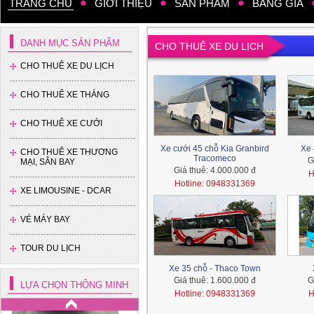
TRANG CHỦ
GIỚI THIỆU
SẢN PHẨM
BẢNG GIÁ
DANH MỤC SẢN PHẨM
CHO THUÊ XE DU LỊCH
CHO THUÊ XE DU LỊCH
CHO THUÊ XE THÁNG
Xe 7 chỗ - Ford Everest
CHO THUÊ XE CƯỚI
Xe cưới 45 chỗ Kia Granbird
Xe 
CHO THUÊ XE THƯƠNG
Tracomeco
G
MẠI, SÂN BAY
Giá thuê:
4.000.000 đ
H
Hotline: 0948331369
XE LIMOUSINE - DCAR
VÉ MÁY BAY
Xe 7 chỗ - Toyota Fotuner
TOUR DU LỊCH
Xe 35 chỗ - Thaco Town
Giá thuê:
1.600.000 đ
G
LỰA CHỌN THÔNG MINH
Hotline: 0948331369
H