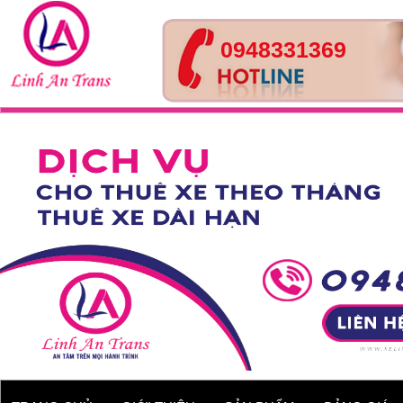
0948331369
Xe 29 chỗ - Huyndai
County
Xe 7 chỗ - Toyota Innova