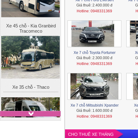
Xe 7 chỗ Ford Eversert
Xe 7 
Giá thuê:
2.400.000 đ
G
Hotline: 0948331369
H
Xe 35 chỗ - Thaco
Xe 7 chỗ Toyota Fortuner
X
Giá thuê:
2.300.000 đ
G
Hotline: 0948331369
H
Xe 16 chỗ - Hyundai Solati
Xe 7 chỗ Mitsubishi Xpander
Xe
Giá thuê:
1.600.000 đ
G
Hotline: 0948331369
H
CHO THUÊ XE THÁNG