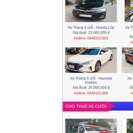
Xe Tháng 4 chỗ - Honda City
Xe T
Giá thuê:
23.000.000 đ
Gi
Hotline: 0948331369
H
Xe Tháng 4 chỗ - Hyundai
Xe 
Elantra
Giá thuê:
26.000.000 đ
Gi
Hotline: 0948331369
H
CHO THUÊ XE CƯỚI