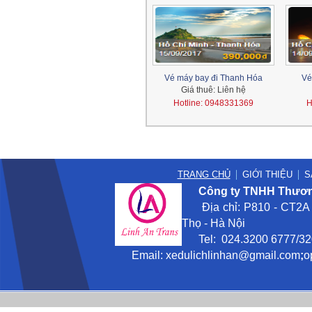
Vé máy bay đi Thanh Hóa
Vé
Giá thuê:
Liên hệ
Hotline: 0948331369
H
cho thuê xe, cho thue xe, cho thue xe oto du lich, cho thuê oto xe du lịch
TRANG CHỦ
GIỚI THIỆU
S
Công ty TNHH Thương
Địa chỉ: P810 - CT2A -
Thọ - Hà Nội
Tel: 024.3200 6777/3201
Email:
xedulichlinhan@gmail
.com
;
o