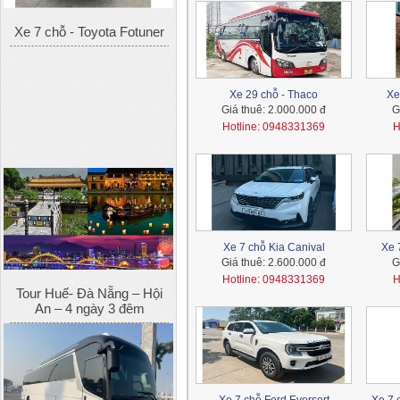
Xe 29 chỗ - Thaco
Xe
Giá thuê:
2.000.000 đ
G
Hotline: 0948331369
H
Tour Huế- Đà Nẵng – Hội
An – 4 ngày 3 đêm
Xe 7 chỗ Kia Canival
Xe 
Giá thuê:
2.600.000 đ
G
Hotline: 0948331369
H
Xe 45 chỗ - Kia Granbird
Tracomeco