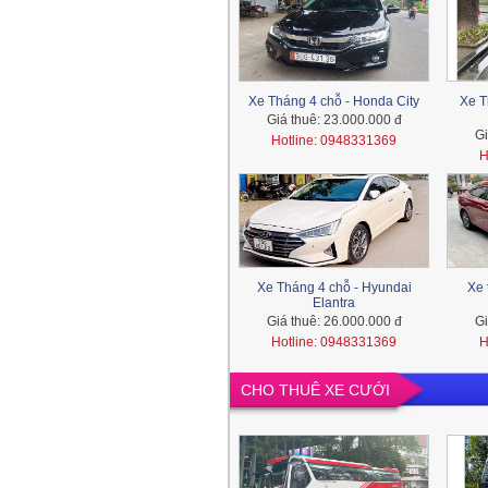
Xe Tháng 4 chỗ - Honda City
Xe T
Giá thuê:
23.000.000 đ
Gi
Hotline: 0948331369
H
Xe Tháng 4 chỗ - Hyundai
Xe 
Elantra
Giá thuê:
26.000.000 đ
Gi
Hotline: 0948331369
H
CHO THUÊ XE CƯỚI