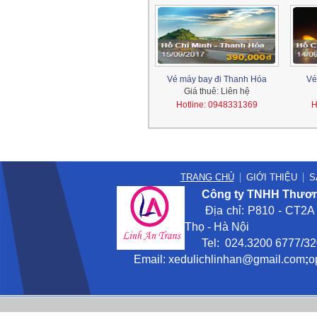
Vé máy bay đi Thanh Hóa
Vé
Giá thuê:
Liên hệ
Hotline: 0948331369
H
cho thuê xe, cho thue xe, cho thue xe oto du lich, cho thuê oto xe du lịch
TRANG CHỦ
GIỚI THIỆU
S
Công ty TNHH Thương
Địa chỉ: P810 - CT2A -
Thọ - Hà Nội
Tel: 024.3200 6777/3201
Email:
xedulichlinhan@gmail
.com
;
o