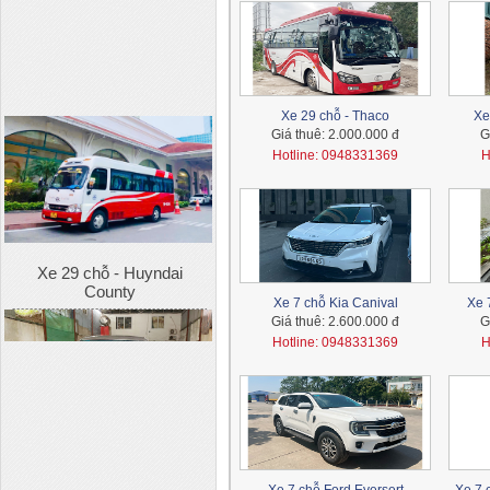
Xe 29 chỗ - Thaco
Xe
Giá thuê:
2.000.000 đ
G
Hotline: 0948331369
H
Xe 29 chỗ - Huyndai
County
Xe 7 chỗ Kia Canival
Xe 
Giá thuê:
2.600.000 đ
G
Hotline: 0948331369
H
Xe 7 chỗ - Toyota Innova