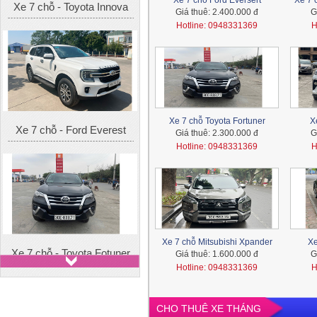
Xe 7 chỗ Ford Eversert
Xe 7 
Giá thuê:
2.400.000 đ
G
Hotline: 0948331369
H
Xe 7 chỗ - Ford Everest
Xe 7 chỗ Toyota Fortuner
X
Giá thuê:
2.300.000 đ
G
Hotline: 0948331369
H
Xe 7 chỗ - Toyota Fotuner
Xe 7 chỗ Mitsubishi Xpander
Xe
Giá thuê:
1.600.000 đ
G
Hotline: 0948331369
H
CHO THUÊ XE THÁNG