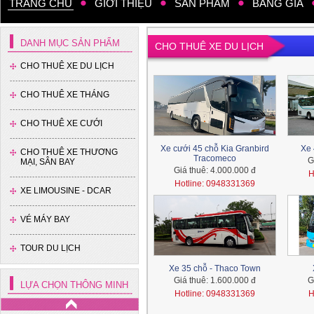
TRANG CHỦ
GIỚI THIỆU
SẢN PHẨM
BẢNG GIÁ
DANH MỤC SẢN PHẨM
CHO THUÊ XE DU LỊCH
CHO THUÊ XE DU LỊCH
CHO THUÊ XE THÁNG
CHO THUÊ XE CƯỚI
Xe cưới 45 chỗ Kia Granbird
Xe 
CHO THUÊ XE THƯƠNG
Tracomeco
G
MẠI, SÂN BAY
Giá thuê:
4.000.000 đ
H
Hotline: 0948331369
XE LIMOUSINE - DCAR
VÉ MÁY BAY
TOUR DU LỊCH
Xe 35 chỗ - Thaco Town
Giá thuê:
1.600.000 đ
G
LỰA CHỌN THÔNG MINH
Hotline: 0948331369
H