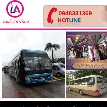
0948331369
Xe 29 chỗ - Huyndai
County