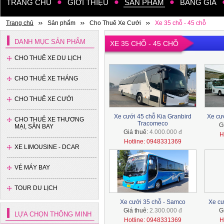
TRANG CHỦ
GIỚI THIỆU
SẢN PHẨM
BẢNG GIÁ
Trang chủ
Sản phẩm
Cho Thuê Xe Cưới
Xe 35 chỗ - 45 chỗ
Xe 7 chỗ - Toyota Innova
DANH MỤC SẢN PHẨM
XE 35 CHỖ - 45 CHỖ
CHO THUÊ XE DU LỊCH
CHO THUÊ XE THÁNG
CHO THUÊ XE CƯỚI
Xe cưới 45 chỗ Kia Granbird
Xe cư
CHO THUÊ XE THƯƠNG
Tracomeco
G
MẠI, SÂN BAY
Xe 7 chỗ - Ford Everest
Giá thuê:
4.000.000 đ
H
Hotline: 0948331369
XE LIMOUSINE - DCAR
VÉ MÁY BAY
TOUR DU LỊCH
Xe cưới 35 chỗ - Samco
Xe cư
Giá thuê:
2.300.000 đ
G
LỰA CHỌN THÔNG MINH
Xe 7 chỗ - Toyota Fotuner
Hotline: 0948331369
H