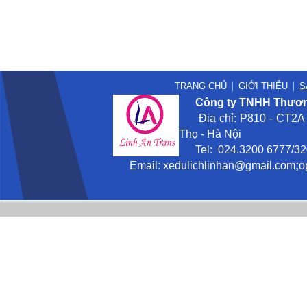
TRANG CHỦ
GIỚI THIỆU
S
Công ty TNHH Thương
Địa chỉ: P810 - CT2A -
Thọ - Hà Nội
Tel: 024.3200 6777/3201
Email:
xedulichlinhan@gmail
.com
;
o