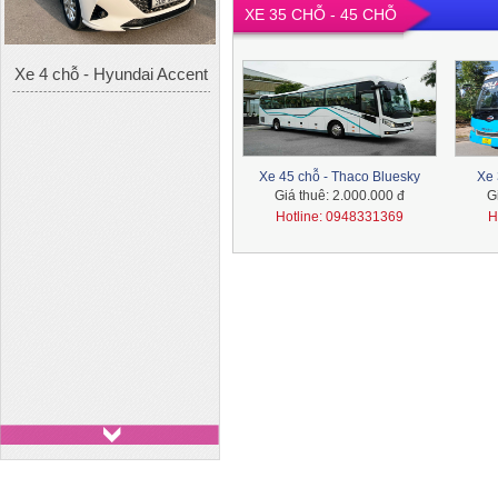
Xe 4 chỗ - Hyundai Accent
XE 35 CHỖ - 45 CHỖ
Xe 45 chỗ - Thaco Bluesky
Xe 
Giá thuê:
2.000.000 đ
G
Hotline: 0948331369
H