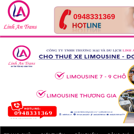
0948331369
Tour Huế- Đà Nẵng – Hội
An – 4 ngày 3 đêm