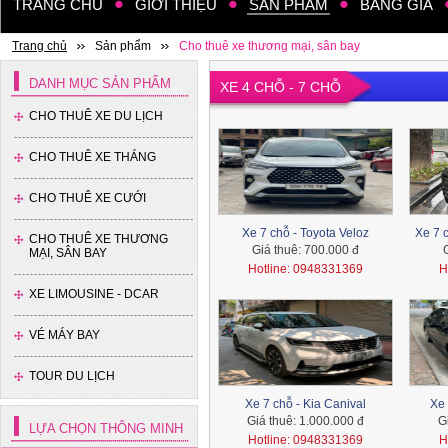
TRANG CHỦ
GIỚI THIỆU
SẢN PHẨM
BẢNG GIÁ
Xe 45 chỗ - Kia Granbird
Tracomeco
Trang chủ
Sản phẩm
Cho thuê xe thương mại, sân bay
DANH MỤC SẢN PHẨM
XE 4 CHỖ - 7 CHỖ
CHO THUÊ XE DU LỊCH
CHO THUÊ XE THÁNG
CHO THUÊ XE CƯỚI
Xe 35 chỗ - Thaco
Xe 7 chỗ - Toyota Veloz
Xe 7 
CHO THUÊ XE THƯƠNG
Giá thuê:
700.000 đ
MẠI, SÂN BAY
Hotline: 0948331369
H
XE LIMOUSINE - DCAR
VÉ MÁY BAY
TOUR DU LỊCH
Xe 7 chỗ - Kia Canival
Xe 
Xe 16 chỗ - Hyundai Solati
Giá thuê:
1.000.000 đ
G
LỰA CHỌN THÔNG MINH
Hotline: 0948331369
H