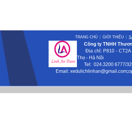
TRANG CHỦ
GIỚI THIỆU
S
Công ty TNHH Thương
Địa chỉ: P810 - CT2A -
Thọ - Hà Nội
Tel: 024.3200 6777/3201
Email:
xedulichlinhan@gmail
.com
;
o