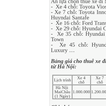
An lựa chọn thuê xe đi
- Xe 4 chỗ: Toyota Vios
- Xe 7 chỗ: Toyota Inno
Huyndai Santafe
- Xe 16 chỗ: Ford Trans
- Xe 29 chỗ: Hyundai 
- Xe 35 chỗ: Hyundai
Town
- Xe 45 chỗ: Hyunda
Luxury …
Bảng giá cho thuê xe 
từ Hà Nội:
Xe 4
Xe 7
Lịch trình
chỗ
chỗ
Hà Nội
MaiChâu
1.000.000
1.200.0
(1 Ngày)