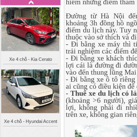
hiếm những điểm tham 
Đường từ Hà Nội đế
khoảng 3h đồng hồ ngồi
điểm du lịch này. Tuy n
thuộc vào sở thích và đ
- Đi bằng xe máy thì t
trải nghiệm các điểm đế
- Đi bằng xe khách thí
Xe 4 chỗ - Kia Cerato
lợi cái là đường đi đườ
vào đến thung lũng Mai
- Đi bằng xe ô tô riêng
ai cũng có điều kiện để 
-
Thuê xe du lịch có lá
(khoảng >6 người), gi
lợi, không phải đi nh
trên xe, không gian riên
Xe 4 chỗ - Hyundai Accent