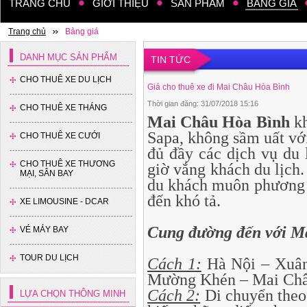
TRANG CHỦ
GIỚI THIỆU
SẢN PHẨM
BẢNG GIÁ
Trang chủ
Bảng giá
DANH MỤC SẢN PHẨM
TIN TỨC
CHO THUÊ XE DU LỊCH
Giá cho thuê xe đi Mai Châu Hòa Bình
Thời gian đăng: 31/07/2018 15:16
CHO THUÊ XE THÁNG
Mai Châu Hòa Bình
kh
Sapa, không sầm uất với
CHO THUÊ XE CƯỚI
đủ đầy các dịch vụ du 
CHO THUÊ XE THƯƠNG
giờ vắng khách du lịch
MẠI, SÂN BAY
du khách muôn phương 
đến khó tả.
XE LIMOUSINE - DCAR
Cung đường đến với M
VÉ MÁY BAY
TOUR DU LỊCH
Cách 1:
Hà Nội – Xuân
Mường Khén – Mai Châu
Cách 2:
Di chuyển theo 
LỰA CHỌN THÔNG MINH