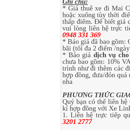
Ghi chú:
* Giá thuê xe đi Mai C
hoặc xuống tùy thời đi
thấp điểm. Để biết giá 
vui lòng liên hệ trực ti
0948 331 369
* Báo giá đã bao gồm:
bãi (tối đa 2 điểm /ngày
* Báo giá
dịch vụ cho
chưa bao gồm: 10% VAT,
trình như đi thêm các
hợp đồng, đưa/đón quá 
nha
PHƯƠNG THỨC GIAO
Quý bạn có thể liên hệ
kí hợp đồng với Xe Lin
1. Liên hệ trực tiếp 
3201 2777
TƯ V