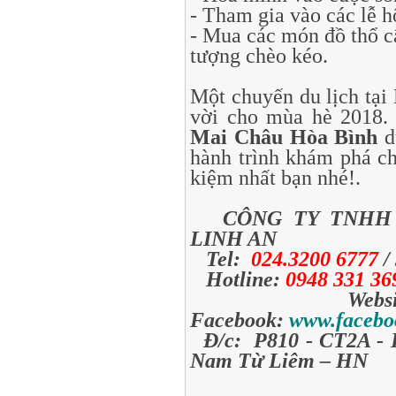
- Tham gia vào các lễ 
- Mua các món đồ thổ c
tượng chèo kéo.
Một chuyến du lịch tại
vời cho mùa hè 2018.
Mai Châu Hòa Bình
d
hành trình khám phá chủ
kiệm nhất bạn nhé!.
CÔNG TY TNHH
LINH AN
Tel:
024.3200 6777
/
Hotline:
0948 331 3
Websi
Facebook:
www.facebo
Đ/c: P810 - CT2A - 
Nam Từ Liêm – HN