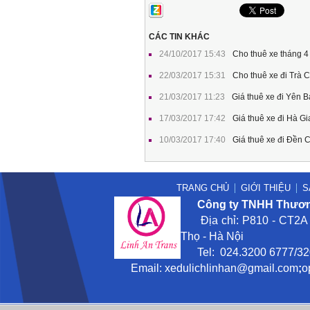
CÁC TIN KHÁC
24/10/2017 15:43
Cho thuê xe tháng 4 
22/03/2017 15:31
Cho thuê xe đi Trà 
21/03/2017 11:23
Giá thuê xe đi Yên 
17/03/2017 17:42
Giá thuê xe đi Hà 
10/03/2017 17:40
Giá thuê xe đi Đền
TRANG CHỦ
GIỚI THIỆU
S
Công ty TNHH Thương
Địa chỉ: P810 - CT2A -
Thọ - Hà Nội
Tel: 024.3200 6777/3201
Email:
xedulichlinhan@gmail
.com
;
o