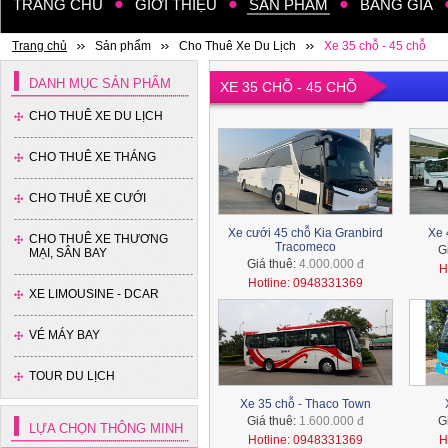
TRANG CHỦ
GIỚI THIỆU
SẢN PHẨM
BẢNG GIÁ
Xe 45 chỗ - Kia Granbird
Tracomeco
Trang chủ
Sản phẩm
Cho Thuê Xe Du Lịch
Xe 35 chỗ - 45 chỗ
DANH MỤC SẢN PHẨM
XE 35 CHỖ - 45 CHỖ
CHO THUÊ XE DU LỊCH
CHO THUÊ XE THÁNG
CHO THUÊ XE CƯỚI
Xe 35 chỗ - Thaco
Xe cưới 45 chỗ Kia Granbird
Xe 
CHO THUÊ XE THƯƠNG
Tracomeco
G
MẠI, SÂN BAY
Giá thuê:
4.000.000 đ
H
Hotline: 0948331369
XE LIMOUSINE - DCAR
VÉ MÁY BAY
TOUR DU LỊCH
Xe 16 chỗ - Hyundai Solati
Xe 35 chỗ - Thaco Town
Giá thuê:
1.600.000 đ
G
LỰA CHỌN THÔNG MINH
Hotline: 0948331369
H