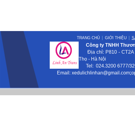
TRANG CHỦ
GIỚI THIỆU
S
Công ty TNHH Thương
Địa chỉ: P810 - CT2A -
Thọ - Hà Nội
Tel: 024.3200 6777/3201
Email:
xedulichlinhan@gmail
.com
;
o