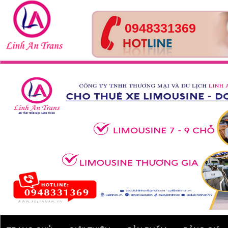
0948331369
Tour Huế- Đà Nẵng – Hội
An – 4 ngày 3 đêm