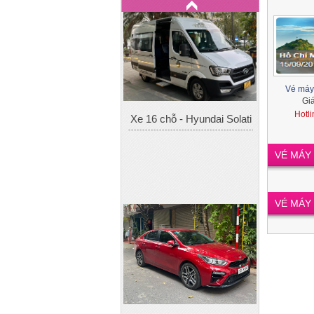
Xe 16 chỗ - Hyundai Solati
Vé máy
Gi
Hotl
VÉ MÁY
VÉ MÁY
Xe 4 chỗ - Kia Cerato