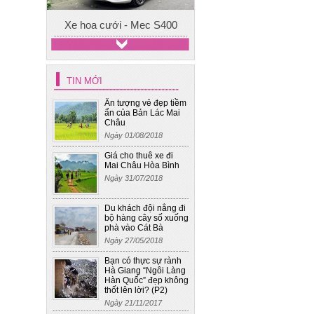
TIN MỚI
Xe cưới 4
Ấn tượng vẻ đẹp tiềm
ẩn của Bản Lác Mai
Châu
Ngày 01/08/2018
Giá cho thuê xe đi
Mai Châu Hòa Bình
Ngày 31/07/2018
Du khách đội nắng đi
bộ hàng cây số xuống
phà vào Cát Bà
Ngày 27/05/2018
Bạn có thực sự rành
Hà Giang “Ngôi Làng
Hàn Quốc” đẹp không
thốt lên lời? (P2)
Ngày 21/11/2017