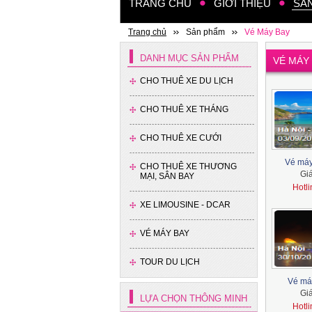
TRANG CHỦ
GIỚI THIỆU
SẢ
Trang chủ
Sản phẩm
Vé Máy Bay
Xe 45 chỗ - Kia Granbird
DANH MỤC SẢN PHẨM
VÉ MÁY 
Tracomeco
CHO THUÊ XE DU LỊCH
CHO THUÊ XE THÁNG
CHO THUÊ XE CƯỚI
Vé máy
CHO THUÊ XE THƯƠNG
Gi
MẠI, SÂN BAY
Hotl
Xe 35 chỗ - Thaco
XE LIMOUSINE - DCAR
VÉ MÁY BAY
TOUR DU LỊCH
Vé má
Gi
LỰA CHỌN THÔNG MINH
Hotl