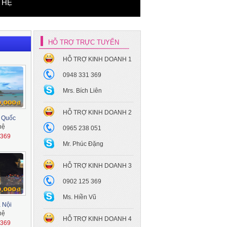
 HỆ
HỖ TRỢ TRỰC TUYẾN
HỖ TRỢ KINH DOANH 1
Xe hoa cưới Mec S450
0948 331 369
Maybach
Mrs. Bích Liên
HỖ TRỢ KINH DOANH 2
ú Quốc
hệ
0965 238 051
1369
Mr. Phúc Đặng
Xe hoa cưới - Toyota Camry
HỖ TRỢ KINH DOANH 3
0902 125 369
Ms. Hiền Vũ
 Nội
hệ
HỖ TRỢ KINH DOANH 4
1369