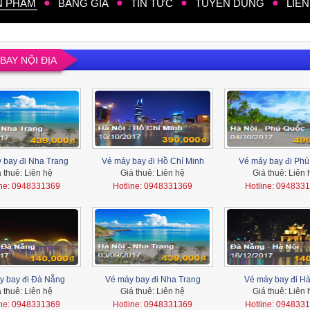
N PHẨM
BẢNG GIÁ
TIN TỨC
TUYỂN DỤNG
LIÊN
BAY NỘI ĐỊA
 bay đi Nha Trang
Vé máy bay đi Hồ Chí Minh
Vé máy bay đi Ph
á thuê:
Liên hệ
Giá thuê:
Liên hệ
Giá thuê:
Liên 
ine: 0948331369
Hotline: 0948331369
Hotline: 094833
y bay đi Đà Nẵng
Vé máy bay đi Nha Trang
Vé máy bay đi Hà
á thuê:
Liên hệ
Giá thuê:
Liên hệ
Giá thuê:
Liên 
ine: 0948331369
Hotline: 0948331369
Hotline: 094833