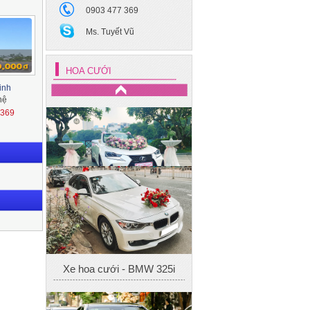
0903 477 369
Ms. Tuyết Vũ
Xe hoa cưới - Mec S400
HOA CƯỚI
inh
hệ
1369
Xe cưới 4
Xe hoa cưới - BMW 325i