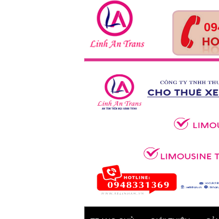
09
Tour Huế- Đà Nẵng – Hội
An – 4 ngày 3 đêm