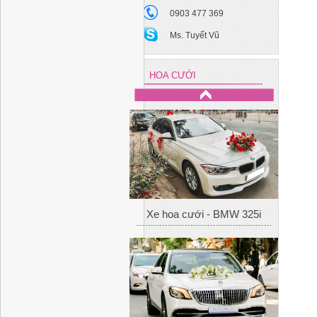
0903 477 369
Ms. Tuyết Vũ
HOA CƯỚI
Xe hoa cưới - BMW 325i