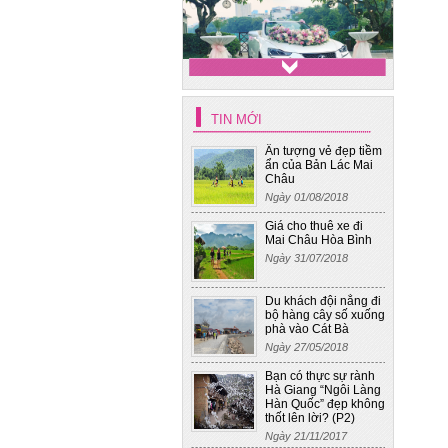
Xe hoa cưới - BMW 325i
Xe cưới 4
TIN MỚI
Xe hoa cưới Mec S450
Ấn tượng vẻ đẹp tiềm
Maybach
ẩn của Bản Lác Mai
Châu
Xe hoa cưới - Toyota Camry
Ngày 01/08/2018
Giá cho thuê xe đi
Mai Châu Hòa Bình
Xe hoa cưới - Mec S400
Ngày 31/07/2018
Du khách đội nắng đi
Xe cưới 4
bộ hàng cây số xuống
phà vào Cát Bà
Ngày 27/05/2018
Bạn có thực sự rành
Hà Giang “Ngôi Làng
Hàn Quốc” đẹp không
thốt lên lời? (P2)
Ngày 21/11/2017