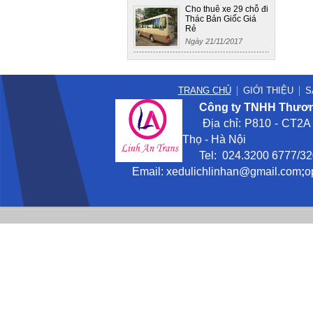
Cho thuê xe 29 chỗ đi
Thác Bản Giốc Giá
Rẻ
Ngày 21/11/2017
TRANG CHỦ
GIỚI THIỆU
S
Công ty TNHH Thương
Địa chỉ: P810 - CT2A -
Thọ - Hà Nội
Tel: 024.3200 6777/3201
Email:
xedulichlinhan@gmail
.com
;
o