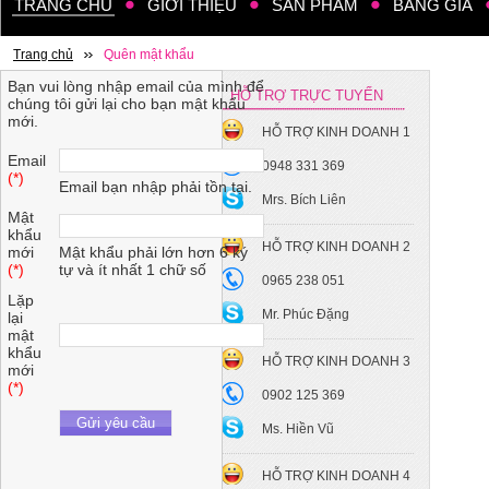
TRANG CHỦ
GIỚI THIỆU
SẢN PHẨM
BẢNG GIÁ
Trang chủ
Quên mật khẩu
Bạn vui lòng nhập email của mình để
HỖ TRỢ TRỰC TUYẾN
chúng tôi gửi lại cho bạn mật khẩu
mới.
HỖ TRỢ KINH DOANH 1
Email
0948 331 369
(*)
Email bạn nhập phải tồn tại.
Mrs. Bích Liên
Mật
khẩu
HỖ TRỢ KINH DOANH 2
mới
Mật khẩu phải lớn hơn 6 ký
(*)
tự và ít nhất 1 chữ số
0965 238 051
Lặp
Mr. Phúc Đặng
lại
mật
khẩu
HỖ TRỢ KINH DOANH 3
mới
(*)
0902 125 369
Gửi yêu cầu
Ms. Hiền Vũ
HỖ TRỢ KINH DOANH 4