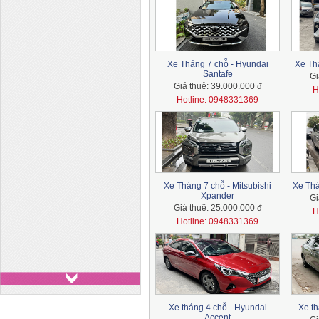
Xe Tháng 7 chỗ - Hyundai
Xe Th
Santafe
Gi
Giá thuê:
39.000.000 đ
H
Hotline: 0948331369
Xe Tháng 7 chỗ - Mitsubishi
Xe Thá
Xpander
Gi
Giá thuê:
25.000.000 đ
H
Hotline: 0948331369
Xe 29 chỗ - Huyndai
County
Xe tháng 4 chỗ - Hyundai
Xe th
Accent