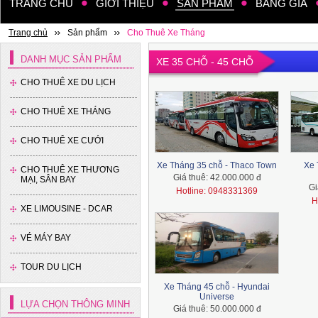
TRANG CHỦ
GIỚI THIỆU
SẢN PHẨM
BẢNG GIÁ
Trang chủ
Sản phẩm
Cho Thuê Xe Tháng
DANH MỤC SẢN PHẨM
XE 35 CHỖ - 45 CHỖ
CHO THUÊ XE DU LỊCH
CHO THUÊ XE THÁNG
CHO THUÊ XE CƯỚI
Xe Tháng 35 chỗ - Thaco Town
Xe 
CHO THUÊ XE THƯƠNG
Giá thuê:
42.000.000 đ
MẠI, SÂN BAY
Gi
Hotline: 0948331369
H
XE LIMOUSINE - DCAR
VÉ MÁY BAY
TOUR DU LỊCH
Xe Tháng 45 chỗ - Hyundai
Universe
LỰA CHỌN THÔNG MINH
Giá thuê:
50.000.000 đ