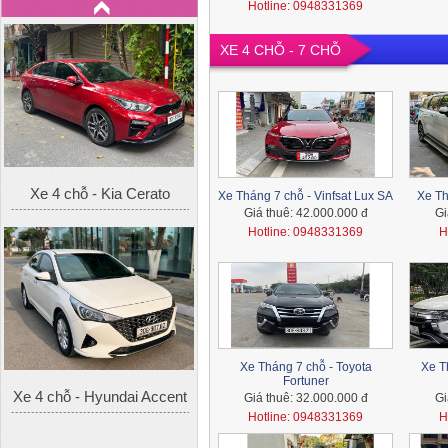
Hotline: 0948331369
XE 4 CHỖ - 7 CHỖ
Xe 4 chỗ - Kia Cerato
Xe Tháng 7 chỗ - Vinfsat Lux SA
Xe Th
Giá thuê:
42.000.000 đ
Gi
Hotline: 0948331369
H
Xe 4 chỗ - Hyundai Accent
Xe Tháng 7 chỗ - Toyota
Xe T
Fortuner
Giá thuê:
32.000.000 đ
Gi
Hotline: 0948331369
H