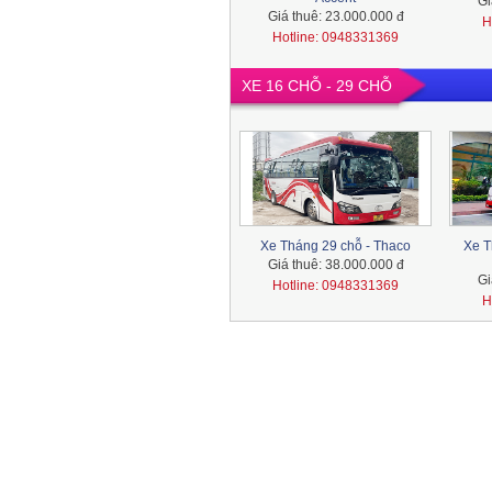
Gi
Giá thuê:
23.000.000 đ
Xe 7 chỗ - Toyota Innova
H
Hotline: 0948331369
XE 16 CHỖ - 29 CHỖ
Xe 7 chỗ - Ford Everest
Xe 7 chỗ - Toyota Fotuner
Xe Tháng 29 chỗ - Thaco
Xe T
Giá thuê:
38.000.000 đ
Gi
Hotline: 0948331369
H