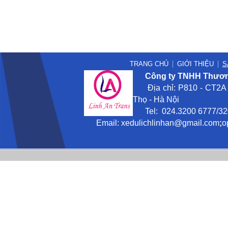
TRANG CHỦ
GIỚI THIỆU
S
Công ty TNHH Thương
Địa chỉ: P810 - CT2A -
Thọ - Hà Nội
Tel: 024.3200 6777/3201
Email:
xedulichlinhan@gmail
.com
;
o