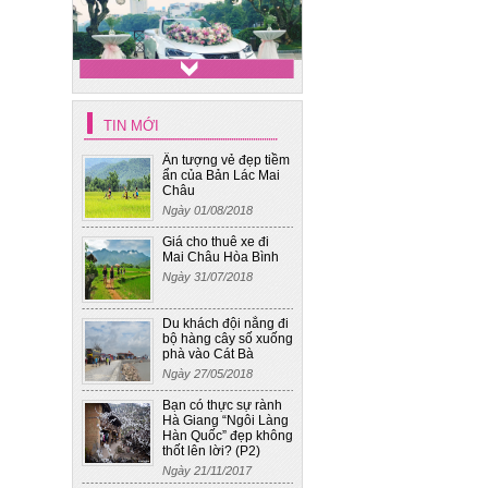
TIN MỚI
Xe cưới 4
Ấn tượng vẻ đẹp tiềm
ẩn của Bản Lác Mai
Châu
Ngày 01/08/2018
Giá cho thuê xe đi
Mai Châu Hòa Bình
Ngày 31/07/2018
Du khách đội nắng đi
bộ hàng cây số xuống
phà vào Cát Bà
Ngày 27/05/2018
Bạn có thực sự rành
Hà Giang “Ngôi Làng
Hàn Quốc” đẹp không
thốt lên lời? (P2)
Ngày 21/11/2017