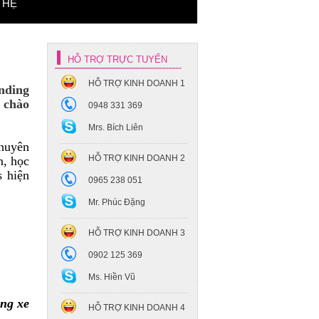
 HỆ
HỖ TRỢ TRỰC TUYẾN
HỖ TRỢ KINH DOANH 1
nding
i chào
0948 331 369
Mrs. Bích Liên
chuyên
HỖ TRỢ KINH DOANH 2
n, học
 hiện
0965 238 051
Mr. Phúc Đặng
HỖ TRỢ KINH DOANH 3
0902 125 369
Ms. Hiền Vũ
òng xe
HỖ TRỢ KINH DOANH 4