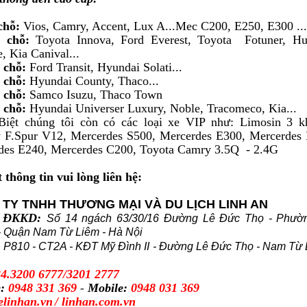
 chỗ:
Vios, Camry, Accent, Lux A...Mec C200, E250, E300 ...
7 chỗ:
Toyota Innova, Ford Everest, Toyota Fotuner, Hu
, Kia Canival...
6 chỗ:
Ford Transit, Hyundai Solati...
 chỗ:
Hyundai County, Thaco...
5 chỗ:
Samco Isuzu, Thaco Town
 chỗ:
Hyundai Universer Luxury, Noble, Tracomeco, Kia...
iệt chúng tôi còn có các loại xe VIP như: Limosin 3 k
y F.Spur V12, Mercerdes S500, Mercerdes E300, Mercerdes
des E240, Mercerdes C200, Toyota Camry 3.5Q - 2.4G
t thông tin vui lòng liên hệ:
TY TNHH THƯƠNG MẠI VÀ DU LỊCH LINH AN
ở ĐKKD:
Số 14 ngách 63/30/16 Đường Lê Đức Thọ - Phườ
- Quận Nam Từ Liêm - Hà Nội
:
P810 - CT2A - KĐT Mỹ Đình II - Đường Lê Đức Thọ - Nam Từ 
24.3200 6777/3201 2777
e:
0948 331 369
-
Mobile:
0948 031 369
elinhan.vn
/
linhan.com.vn