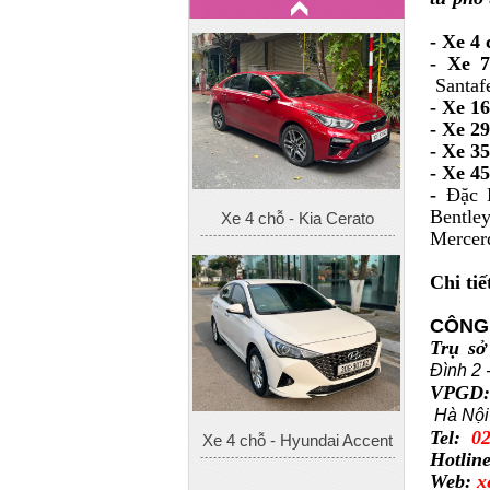
- Xe 4
- Xe 
Santafe
- Xe 1
- Xe 29
- Xe 3
- Xe 45
-
Đặc B
Xe 4 chỗ - Kia Cerato
Bentle
Mercer
Chi tiế
CÔNG 
Trụ s
Đình 2 
VPGD
Hà Nội
Xe 4 chỗ - Hyundai Accent
Tel:
0
Hotlin
Web:
x