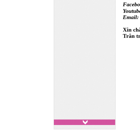
Faceb
Youtu
Email
Xin ch
Trân t