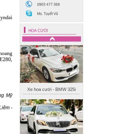
0903 477 369
Ms. Tuyết Vũ
yndai
HOA CƯỚI
hoang
 E280,
Xe hoa cưới - BMW 325i
ng Mỹ
Liêm -