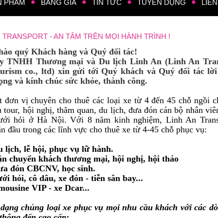
N PHẨM
BẢNG GIÁ
TIN TỨC
TUYỂN DỤNG
LIÊN
N TRANSPORT - AN TÂM TRÊN MỌI HÀNH TRÌNH !
hào quý Khách hàng và Quý đối tác!
y TNHH Thương mại và Du lịch Linh An (Linh An Tra
urism co., ltd) xin gửi tới Quý khách và Quý đối tác lờ
rọng và kính chúc sức khỏe, thành công.
 đơn vị chuyên cho thuê các loại xe từ 4 đến 45 chỗ ngồi 
 tour, hội nghị, thăm quan, du lịch, đưa đón cán bộ nhân viê
cưới hỏi ở Hà Nội. Với 8 năm kinh nghiệm, Linh An Trans
n đầu trong các lĩnh vực cho thuê xe từ 4-45 chỗ phục vụ:
 lịch, lễ hội, phục vụ lữ hành.
ận chuyển khách thương mại, hội nghị, hội thảo
ưa đón CBCNV, học sinh.
ới hỏi, cô dâu, xe đón - tiễn sân bay...
mousine VIP - xe Dcar...
 dạng chủng loại xe phục vụ mọi nhu cầu khách với các d
 thông đến cao cấp: