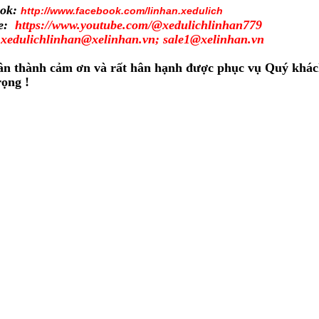
ook:
http://www.facebook.com/linhan.xedulich
be:
https://www.youtube.com/@xedulichlinhan779
:
xedulichlinhan
@xelinhan.vn
;
sale1@xelinhan.vn
ân thành cảm ơn và rất hân hạnh được phục vụ Quý khác
rọng !