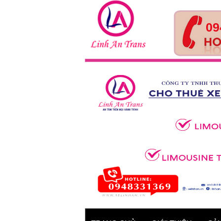
09
Tour Huế- Đà Nẵng – Hội
An – 4 ngày 3 đêm
Xe 45 chỗ - Kia Granbird
Tracomeco