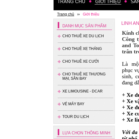
TRANG CHỦ
GIỚI THIỆU
SẢ
Trang chủ
Giới thiệu
LINH A
DANH MỤC SẢN PHẨM
Kính c
CHO THUÊ XE DU LỊCH
Công t
and To
CHO THUÊ XE THÁNG
Xe 35 chỗ - Thaco
trân t
CHO THUÊ XE CƯỚI
Là một
phục vụ
CHO THUÊ XE THƯƠNG
sinh, 
MẠI, SÂN BAY
đang dẫ
XE LIMOUSINE - DCAR
+ Xe du
+ Xe v
VÉ MÁY BAY
+ Xe đ
Xe 16 chỗ - Hyundai Solati
+ Xe cư
TOUR DU LỊCH
+ Xe li
Với đa
LỰA CHỌN THÔNG MINH
từ phổ