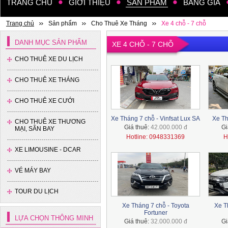
TRANG CHỦ
GIỚI THIỆU
SẢN PHẨM
BẢNG GIÁ
Trang chủ
Sản phẩm
Cho Thuê Xe Tháng
Xe 4 chỗ - 7 chỗ
DANH MỤC SẢN PHẨM
XE 4 CHỖ - 7 CHỖ
CHO THUÊ XE DU LỊCH
CHO THUÊ XE THÁNG
Xe 35 chỗ - Thaco
CHO THUÊ XE CƯỚI
Xe Tháng 7 chỗ - Vinfsat Lux SA
Xe Th
CHO THUÊ XE THƯƠNG
Giá thuê:
42.000.000 đ
Gi
MẠI, SÂN BAY
Hotline: 0948331369
H
XE LIMOUSINE - DCAR
VÉ MÁY BAY
Xe 16 chỗ - Hyundai Solati
TOUR DU LỊCH
Xe Tháng 7 chỗ - Toyota
Xe T
Fortuner
LỰA CHỌN THÔNG MINH
Giá thuê:
32.000.000 đ
Gi