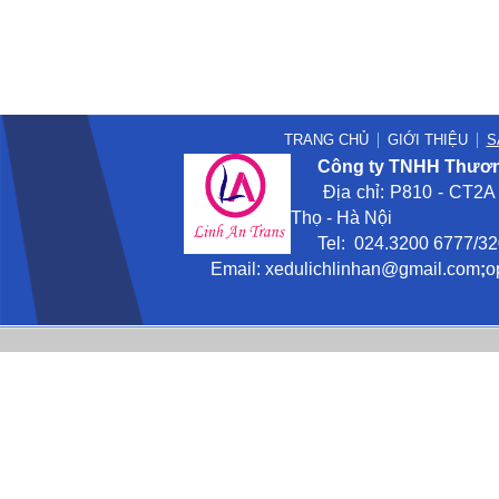
TRANG CHỦ
GIỚI THIỆU
S
Công ty TNHH Thương
Địa chỉ: P810 - CT2A -
Thọ - Hà Nội
Tel: 024.3200 6777/3201
Email:
xedulichlinhan@gmail
.com
;
o