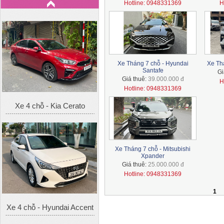
Hotline: 0948331369
H
Xe Tháng 7 chỗ - Hyundai
Xe Th
Santafe
Gi
Giá thuê:
39.000.000 đ
H
Hotline: 0948331369
Xe 4 chỗ - Kia Cerato
Xe Tháng 7 chỗ - Mitsubishi
Xpander
Giá thuê:
25.000.000 đ
Hotline: 0948331369
1
Xe 4 chỗ - Hyundai Accent