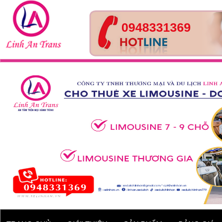
0948331369
Tour Huế- Đà Nẵng – Hội
An – 4 ngày 3 đêm
Xe 45 chỗ - Kia Granbird
Tracomeco