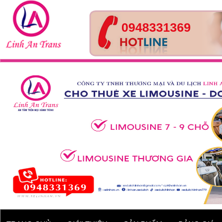
0948331369
Tour Huế- Đà Nẵng – Hội
An – 4 ngày 3 đêm