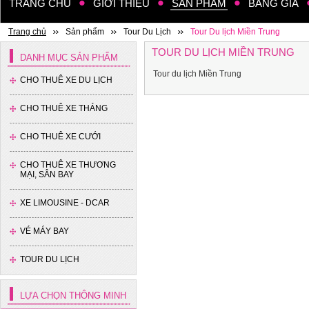
TRANG CHỦ
GIỚI THIỆU
SẢN PHẨM
BẢNG GIÁ
Xe 45 chỗ - Kia Granbird
Tracomeco
Trang chủ
Sản phẩm
Tour Du Lịch
Tour Du lịch Miền Trung
TOUR DU LỊCH MIỀN TRUNG
DANH MỤC SẢN PHẨM
Tour du lịch Miền Trung
CHO THUÊ XE DU LỊCH
CHO THUÊ XE THÁNG
CHO THUÊ XE CƯỚI
Xe 35 chỗ - Thaco
CHO THUÊ XE THƯƠNG
MẠI, SÂN BAY
XE LIMOUSINE - DCAR
VÉ MÁY BAY
TOUR DU LỊCH
Xe 16 chỗ - Hyundai Solati
LỰA CHỌN THÔNG MINH