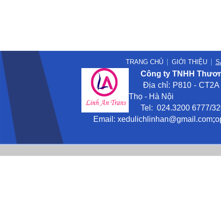
TRANG CHỦ
GIỚI THIỆU
S
Công ty TNHH Thương
Địa chỉ: P810 - CT2A -
Thọ - Hà Nội
Tel: 024.3200 6777/3201
Email:
xedulichlinhan@gmail
.com
;
o