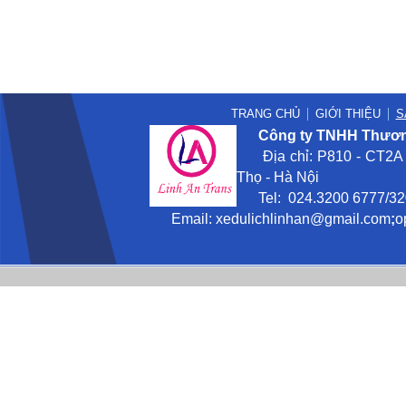
TRANG CHỦ
GIỚI THIỆU
S
Công ty TNHH Thương
Địa chỉ: P810 - CT2A -
Thọ - Hà Nội
Tel: 024.3200 6777/3201
Email:
xedulichlinhan@gmail
.com
;
o