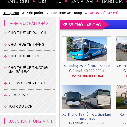
TRANG CHỦ
GIỚI THIỆU
SẢN PHẨM
BẢNG GIÁ
Trang chủ
Sản phẩm
Cho Thuê Xe Tháng
Xe 35 chỗ - 45 chỗ
DANH MỤC SẢN PHẨM
XE 35 CHỖ - 45 CHỖ
CHO THUÊ XE DU LỊCH
CHO THUÊ XE THÁNG
CHO THUÊ XE CƯỚI
Xe Tháng 35 chỗ Isuzu Samco
Xe Th
CHO THUÊ XE THƯƠNG
Giá thuê:
40.000.000 đ
Gi
MẠI, SÂN BAY
Hotline: 0948331369
H
XE LIMOUSINE - DCAR
VÉ MÁY BAY
TOUR DU LỊCH
Xe Tháng 45 chỗ - Kia Granbird
Xe T
Tracomeco
LỰA CHỌN THÔNG MINH
Giá thuê:
75.000.000 đ
Gi