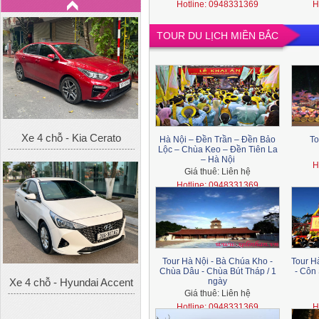
Hotline: 0948331369
H
TOUR DU LỊCH MIỀN BẮC
Xe 4 chỗ - Kia Cerato
Hà Nội – Đền Trần – Đền Bảo
To
Lộc – Chùa Keo – Đền Tiên La
– Hà Nội
H
Giá thuê:
Liên hệ
Hotline: 0948331369
Tour Hà Nội - Bà Chúa Kho -
Tour H
Chùa Dâu - Chùa Bút Tháp / 1
- Côn
Xe 4 chỗ - Hyundai Accent
ngày
Giá thuê:
Liên hệ
Hotline: 0948331369
H