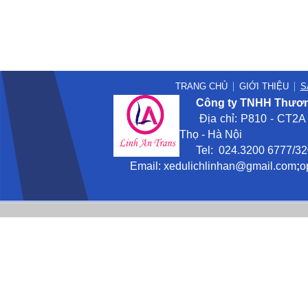
TRANG CHỦ
GIỚI THIỆU
S
Công ty TNHH Thương
Địa chỉ: P810 - CT2A -
Thọ - Hà Nội
Tel: 024.3200 6777/3201
Email:
xedulichlinhan@gmail
.com
;
o