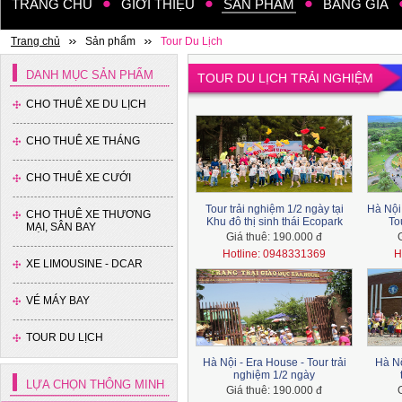
TRANG CHỦ
GIỚI THIỆU
SẢN PHẨM
BẢNG GIÁ
Trang chủ
Sản phẩm
Tour Du Lịch
DANH MỤC SẢN PHẨM
TOUR DU LỊCH TRẢI NGHIỆM
CHO THUÊ XE DU LỊCH
CHO THUÊ XE THÁNG
CHO THUÊ XE CƯỚI
Tour trải nghiệm 1/2 ngày tại
Hà Nội
CHO THUÊ XE THƯƠNG
Khu đô thị sinh thái Ecopark
To
MẠI, SÂN BAY
Giá thuê:
190.000 đ
Hotline: 0948331369
H
XE LIMOUSINE - DCAR
VÉ MÁY BAY
TOUR DU LỊCH
Hà Nội - Era House - Tour trải
Hà Nộ
nghiệm 1/2 ngày
LỰA CHỌN THÔNG MINH
Giá thuê:
190.000 đ