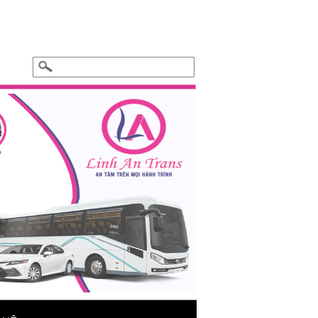
Xe hoa cưới - BMW 325i