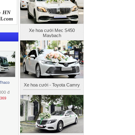
 – HN
Xe hoa cưới Mec S450
il.com
Maybach
Xe hoa cưới - Toyota Camry
 Thaco
000 đ
1369
Xe hoa cưới - Mec S400