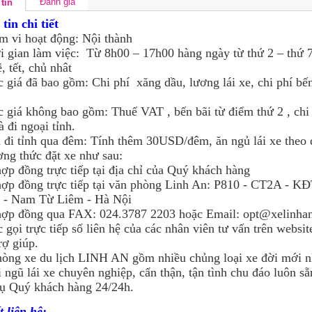
Đánh giá
tin
tin chi tiết
 vi hoạt động: Nội thành
 gian làm việc: Từ 8h00 – 17h00 hàng ngày từ thứ 2 – thứ 7
, tết, chủ nhât
giá đã bao gồm: Chi phí xăng dầu, lương lái xe, chi phí bến
giá không bao gồm: Thuế VAT , bến bãi từ điểm thứ 2 , chi
à đi ngoại tỉnh.
đi tỉnh qua đêm: Tính thêm 30USD/đêm, ăn ngủ lái xe theo 
ng thức đặt xe như sau:
ợp đồng trực tiếp tại địa chỉ của Quý khách hàng
ợp đồng trực tiếp tại văn phòng Linh An: P810 - CT2A - K
 - Nam Từ Liêm - Hà Nội
ợp đồng qua FAX: 024.3787 2203 hoặc Email: opt@xelinha
 gọi trực tiếp số liên hệ của các nhân viên tư vấn trên websit
rợ giúp.
òng xe du lịch LINH AN gồm nhiều chủng loại xe đời mới n
i ngũ lái xe chuyên nghiệp, cẩn thận, tận tình chu đáo luôn s
ụ Quý khách hàng 24/24h.
t liên hệ: