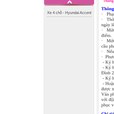
Thông 
Thông 
· Phạm
· Thời
ngày lễ
· Mức 
điểm.
· Mức 
cầu ph
· Nếu 
· Phươ
- Ký h
- Ký h
Đình 2
- Ký h
- Hoặc
được t
Văn ph
với độ
Xe 29 chỗ - Huyndai
phục v
County
Chi tiế