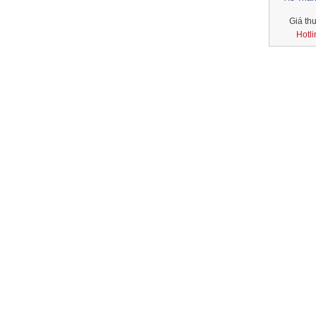
Giá th
Hotl
Xe 7 chỗ - Toyota Fotuner