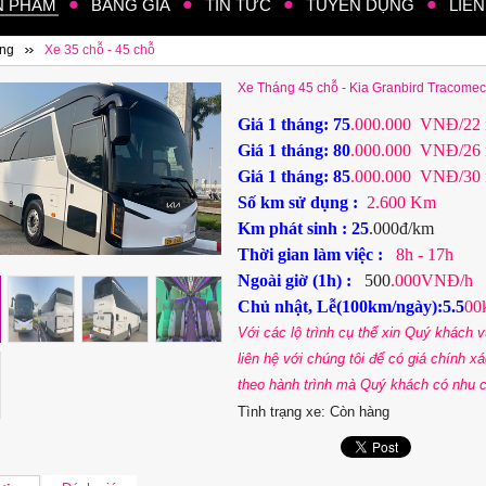
N PHẨM
BẢNG GIÁ
TIN TỨC
TUYỂN DỤNG
LIÊN
áng
Xe 35 chỗ - 45 chỗ
Xe Tháng 45 chỗ - Kia Granbird Tracome
Giá 1 tháng: 75
.000.000 VNĐ/22 
Giá 1 tháng: 80
.000.000 VNĐ/26 
Giá 1 tháng: 85
.000.000 VNĐ/30 
Số km sử dụng :
2.600 Km
Km phát sinh : 25
.000đ/km
Thời gian làm việc :
8h - 17h
Ngoài giờ (1h) :
500
.000VNĐ/h
Chủ nhật, Lễ(100km/ngày):5.5
00
Với các lộ trình cụ thể xin Quý khách v
liên hệ với chúng tôi để có giá chính x
theo hành trình mà Quý khách có nhu c
Tình trạng xe:
Còn hàng