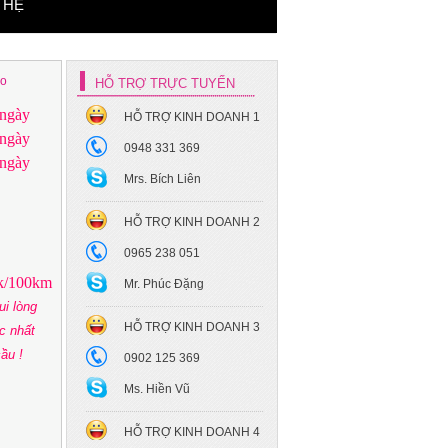
 HỆ
co
HỖ TRỢ TRỰC TUYẾN
ngày
HỖ TRỢ KINH DOANH 1
Xe hoa cưới Mec S450
ngày
Maybach
0948 331 369
ngày
Mrs. Bích Liên
HỖ TRỢ KINH DOANH 2
0965 238 051
k/100km
Mr. Phúc Đặng
ui lòng
Xe hoa cưới - Toyota Camry
HỖ TRỢ KINH DOANH 3
ác nhất
ầu !
0902 125 369
Ms. Hiền Vũ
HỖ TRỢ KINH DOANH 4