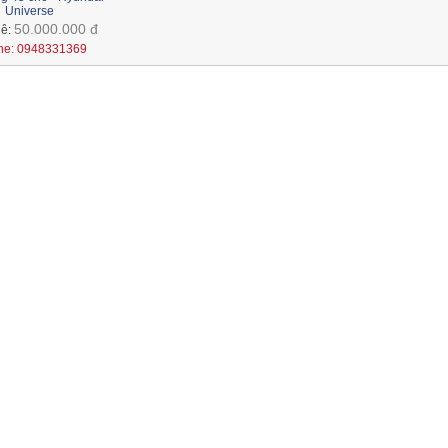
Universe
50.000.000 đ
uê:
ine: 0948331369