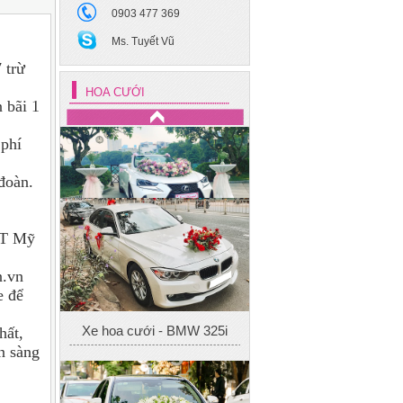
0903 477 369
Xe hoa cưới - Mec S400
Ms. Tuyết Vũ
 trừ
HOA CƯỚI
 bãi 1
 phí
đoàn.
Xe cưới 4
ĐT Mỹ
n.vn
Xe hoa cưới - BMW 325i
e để
hất,
ẵn sàng