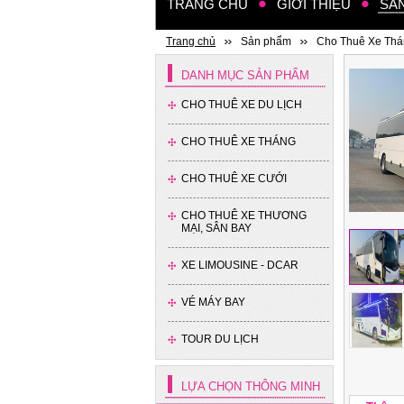
TRANG CHỦ
GIỚI THIỆU
SẢ
Xe 4 chỗ - Kia Cerato
Trang chủ
Sản phẩm
Cho Thuê Xe Th
DANH MỤC SẢN PHẨM
CHO THUÊ XE DU LỊCH
CHO THUÊ XE THÁNG
CHO THUÊ XE CƯỚI
Xe 4 chỗ - Hyundai Accent
CHO THUÊ XE THƯƠNG
MẠI, SÂN BAY
XE LIMOUSINE - DCAR
VÉ MÁY BAY
TOUR DU LỊCH
LỰA CHỌN THÔNG MINH