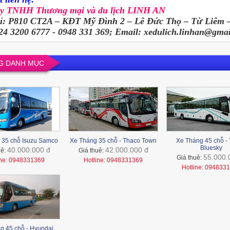
ty TNHH Thương mại và du lịch LINH AN
hỉ: P810 CT2A – KĐT Mỹ Đình 2 – Lê Đức Thọ – Từ Liêm
024 3200 6777 - 0948 331 369; Email: xedulich.linhan@gma
G DANH MỤC
 35 chỗ Isuzu Samco
Xe Tháng 35 chỗ - Thaco Town
Xe Tháng 45 chỗ -
Bluesky
40.000.000 đ
42.000.000 đ
uê:
Giá thuê:
55.000.
Giá thuê:
ine: 0948331369
Hotline: 0948331369
Hotline: 094833
g 45 chỗ - Hyundai