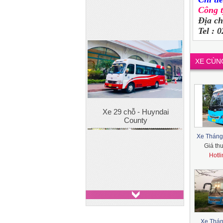
Công 
Địa c
Tel : 
XE CÙN
Xe 7 chỗ - Toyota Innova
Xe Tháng
Giá th
Hotl
Xe 7 chỗ - Ford Everest
Xe Thán