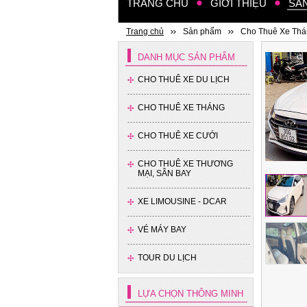
TRANG CHỦ
GIỚI THIỆU
SẢ
Trang chủ
Sản phẩm
Cho Thuê Xe Th
DANH MỤC SẢN PHẨM
CHO THUÊ XE DU LỊCH
CHO THUÊ XE THÁNG
CHO THUÊ XE CƯỚI
CHO THUÊ XE THƯƠNG
MẠI, SÂN BAY
XE LIMOUSINE - DCAR
VÉ MÁY BAY
TOUR DU LỊCH
LỰA CHỌN THÔNG MINH