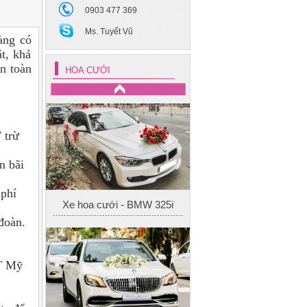
0903 477 369
Ms. Tuyết Vũ
àng có
ật, khả
n toàn
HOA CƯỚI
 trừ
Xe hoa cưới - BMW 325i
n bãi
 phí
đoàn.
T Mỹ
Xe hoa cưới Mec S450
Maybach