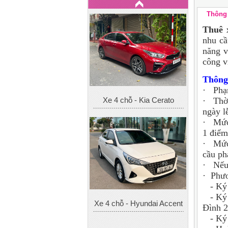
Thông 
Thuê 
nhu cầ
năng v
công v
Thông 
· Phạm
Xe 4 chỗ - Kia Cerato
· Thời
ngày lễ
· Mức 
1 điểm
· Mức 
cầu ph
· Nếu 
· Phươ
- Ký h
- Ký h
Xe 4 chỗ - Hyundai Accent
Đình 
- Ký 