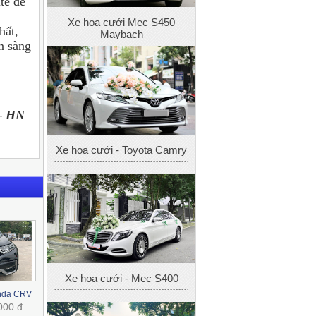
te để
hất,
ẵn sàng
Xe hoa cưới - Toyota Camry
 – HN
Xe hoa cưới - Mec S400
onda CRV
000 đ