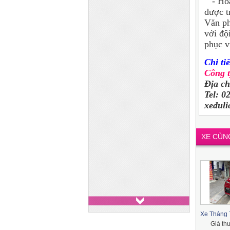
- Hoặc
được t
Văn ph
với độ
phục v
Chi tiế
Công 
Địa c
Tel: 0
xedul
XE CÙN
Xe Tháng 7
Giá th