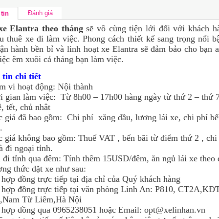
Đánh giá
tin
xe Elantra theo tháng
sẽ vô cùng tiện lới đối với khách h
u thuê xe đi làm việc. Phong cách thiết kế sang trọng nổi b
ận hành bền bỉ và linh hoạt xe Elantra sẽ đảm bảo cho bạn a
iệc êm xuôi cả tháng bạn làm việc.
tin chi tiết
 vi hoạt động: Nội thành
 gian làm việc: Từ 8h00 – 17h00 hàng ngày từ thứ 2 – thứ 7
, tết, chủ nhât
giá đã bao gồm: Chi phí xăng dầu, lương lái xe, chi phí bế
.
giá không bao gồm: Thuế VAT , bến bãi từ điểm thứ 2 , chi
à đi ngoại tỉnh.
đi tỉnh qua đêm: Tính thêm 15USD/đêm, ăn ngủ lái xe theo 
ng thức đặt xe như sau:
ợp đồng trực tiếp tại địa chỉ của Quý khách hàng
ợp đồng trực tiếp tại văn phòng Linh An: P810, CT2A,KĐ
2,Nam Từ Liêm,Hà Nội
hợp đồng qua 0965238051 hoặc Email: opt@xelinhan.vn