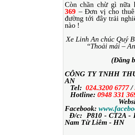
Còn chần chừ gì nữa
369
– Đơn vị cho thuê 
đường tới đây trải ngh
nào !
Xe Linh An chúc Quý B
“Thoải mái – An 
(Đăng 
CÔNG TY TNHH THƯ
AN
Tel:
024.3200 6777
/
Hotline:
0948 331 3
Websit
Facebook:
www.facebo
Đ/c: P810 - CT2A - 
Nam Từ Liêm - HN