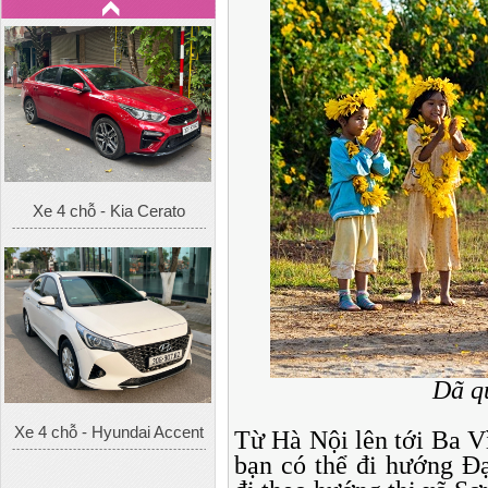
Xe 4 chỗ - Kia Cerato
Dã q
Xe 4 chỗ - Hyundai Accent
Từ Hà Nội lên tới Ba Vì
bạn có thể đi hướng Đ