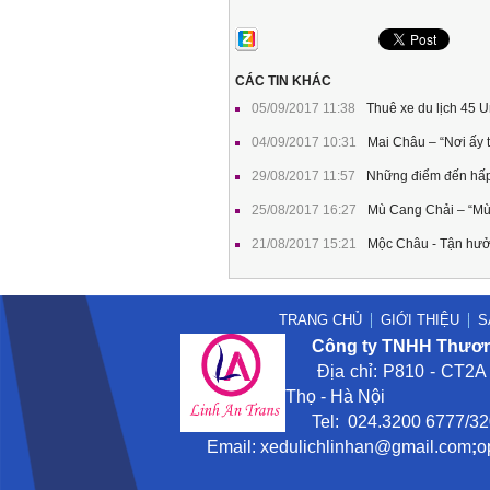
CÁC TIN KHÁC
05/09/2017 11:38
Thuê xe du lịch 45 U
04/09/2017 10:31
Mai Châu – “Nơi ấy t
29/08/2017 11:57
Những điểm đến hấp 
25/08/2017 16:27
Mù Cang Chải – “Mù
21/08/2017 15:21
Mộc Châu - Tận hưở
TRANG CHỦ
GIỚI THIỆU
S
Công ty TNHH Thương
Địa chỉ: P810 - CT2A -
Thọ - Hà Nội
Tel: 024.3200 6777/3201
Email:
xedulichlinhan@gmail
.com
;
o