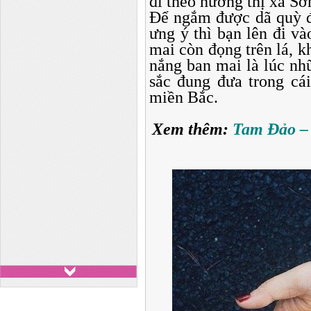
đi theo hướng thị xã Sơ
Để ngắm được dã quỳ đ
ưng ý thì bạn lên đi v
mai còn đọng trên lá, k
nắng ban mai là lúc nh
sắc đung đưa trong cái
miền Bắc.
Xem thêm:
Tam Đảo –