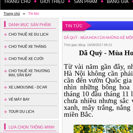
TRANG CHỦ
GIỚI THIỆU
SẢN PHẨM
BẢNG GIÁ
Trang chủ
Tin tức
DANH MỤC SẢN PHẨM
TIN TỨC
CHO THUÊ XE DU LỊCH
DÃ QUỲ - MÙA HOA CỦA NHỮNG KẺ MỘ
Thời gian đăng: 16/09/2017 09:13
CHO THUÊ XE THÁNG
Dã Quỳ - Mùa H
CHO THUÊ XE CƯỚI
Từ vài năm gần đây, n
CHO THUÊ XE THƯƠNG
Hà Nội không cần phải
MẠI, SÂN BAY
cần đến vườn Quốc gia
nhìn những bông hoa
XE LIMOUSINE - DCAR
tháng 10 đầu tháng 11 l
chưa nhiều nhưng sắc 
VÉ MÁY BAY
xanh, mây trắng, nắng v
TOUR DU LỊCH
miền Bắc.
LỰA CHỌN THÔNG MINH