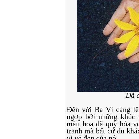
Dã 
Đến với Ba Vì càng lê
ngợp bởi những khúc 
màu hoa dã quỳ hòa vớ
tranh mà bất cứ du khá
vi vẻ đẹp của nó.