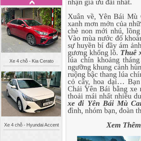
nhận giá ưu đãi nhất.
Xuân về, Yên Bái Mù C
xanh mơn mởn của nhữn
chè non mới nhú, lồng
Vào mùa nước đổ khoảng
sự huyền bí đầy ám ảnh
gương khổng lồ.
Thuê x
lúa chín khoảng tháng
Xe 4 chỗ - Kia Cerato
ngưỡng khung cảnh hùn
ruộng bậc thang lúa chí
cỏ cây, hoa dại… Bạn
Chải Yên Bái bằng xe 
thoải mái nhất nhiều d
xe đi Yên Bái Mù Ca
đình, nhóm bạn, đoàn 
Xem Thê
Xe 4 chỗ - Hyundai Accent