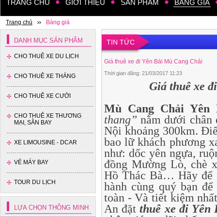
TRANG CHỦ
GIỚI THIỆU
SẢN PHẨM
BẢNG GIÁ
Trang chủ
Bảng giá
DANH MỤC SẢN PHẨM
TIN TỨC
CHO THUÊ XE DU LỊCH
Giá thuê xe đi Yên Bái Mù Cang Chải
Thời gian đăng: 21/03/2017 11:23
CHO THUÊ XE THÁNG
Giá thuê xe 
CHO THUÊ XE CƯỚI
Mù Cang Chải Yên 
CHO THUÊ XE THƯƠNG
thang”
nằm dưới chân 
MẠI, SÂN BAY
Nội khoảng 300km. Điể
bao lữ khách phương xa
XE LIMOUSINE - DCAR
như: dốc yên ngựa, ru
đồng Mường Lò, chè xa
VÉ MÁY BAY
Hồ Thác Bà… Hãy để d
TOUR DU LỊCH
hành cùng quý bạn để 
toàn - Và tiết kiệm nhấ
An đặt
thuê xe đi Yên
LỰA CHỌN THÔNG MINH