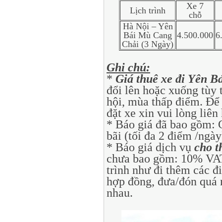
Xe 7
Lịch trình
chỗ
Hà Nội – Yên
Bái Mù Cang
4.500.000
6
Chải
(3 Ngày)
Ghi chú:
*
Giá thuê xe đi Yên 
đổi lên hoặc xuống tùy 
hội, mùa thấp điểm. Để 
đặt xe xin vui lòng liên
* Báo giá đã bao gồm:
bãi (tối đa 2 điểm /ngày
* Báo giá dịch vụ
cho t
chưa bao gồm: 10% VAT, 
trình như đi thêm các
hợp đồng, đưa/đón quá 
nhau.