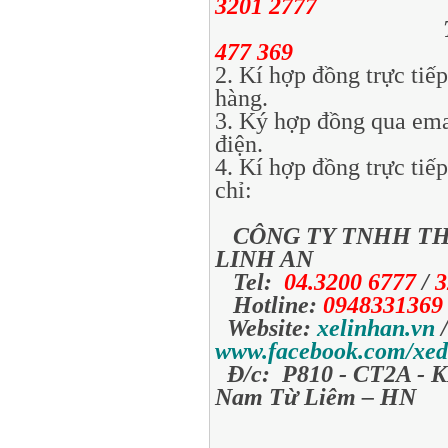
3201 2777
TƯ V
477 369
2. Kí hợp đồng trực tiếp
hàng.
3. Ký hợp đồng qua em
điện.
4. Kí hợp đồng trực tiếp
chỉ:
CÔNG TY TNHH TH
LINH AN
Tel:
04.3200 6777
/
3
Hotline:
094833136
Website:
xelinhan.vn
www.facebook.com/xed
Đ/c: P810 - CT2A - K
Nam Từ Liêm – HN