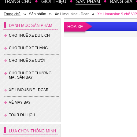
TRANG CHỦ
GIỚI THIỆU
SẢN PHẨM
BẢNG GIÁ
Trang chủ
Sản phẩm
Xe Limousine - Dcar
Xe Limousine 9 chỗ VIP
DANH MỤC SẢN PHẨM
HOA XE
CHO THUÊ XE DU LỊCH
CHO THUÊ XE THÁNG
CHO THUÊ XE CƯỚI
CHO THUÊ XE THƯƠNG
MẠI, SÂN BAY
XE LIMOUSINE - DCAR
VÉ MÁY BAY
TOUR DU LỊCH
LỰA CHỌN THÔNG MINH