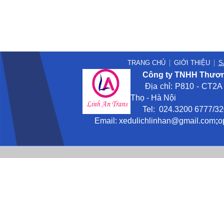
TRANG CHỦ
GIỚI THIỆU
S
Công ty TNHH Thương
Địa chỉ: P810 - CT2A -
Thọ - Hà Nội
Tel: 024.3200 6777/3201
Email:
xedulichlinhan@gmail
.com
;
o