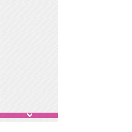
Xe 29 chỗ - Huyndai
County
Xe 7 chỗ - Toyota Innova