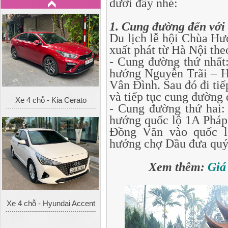
dưới đây nhé:
1. Cung đường đến vớ
Du lịch lễ hội Chùa Hư
xuất phát từ Hà Nội th
- Cung đường thứ nhất:
hướng Nguyễn Trãi – Hà
Vân Đình. Sau đó đi tiế
và tiếp tục cung đường
Xe 4 chỗ - Kia Cerato
- Cung đường thứ hai:
hướng quốc lộ 1A Pháp 
Đồng Văn vào quốc l
hướng chợ Dầu đưa quý
Xem thêm:
Giá
Xe 4 chỗ - Hyundai Accent