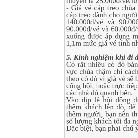
thuyền là 25.000đ/vé/lư
- Giá vé cáp treo chùa
cáp treo dành cho người
140.000đ/vé và 90.000
90.000đ/vé và 60.000đ/
xuống được áp dụng mứ
1,1m mức giá vé tính n
5. Kinh nghiệm khi đi 
Có rất nhiều cò đò bá
vực chùa thậm chí các
theo cò đò vì giá vé sẽ
cổng hội, hoặc trực tiế
các nhà đò quanh bến.
Vào dịp lễ hội đông đ
thêm khách lên đò, để 
thêm người, bạn nên th
số lượng khách tối đa n
Đặc biệt, bạn phải chú ý