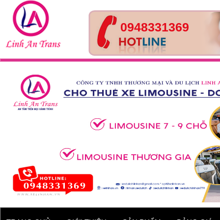
0948331369
Tour Huế- Đà Nẵng – Hội
An – 4 ngày 3 đêm
Xe 45 chỗ - Kia Granbird
Tracomeco