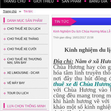
TRANG CHỦ
GIỚI THIỆU
SẢN PHẨM
BẢNG GIÁ
Trang chủ
Tin tức
DANH MỤC SẢN PHẨM
TIN TỨC
CHO THUÊ XE DU LỊCH
Kinh Nghiệm Du lịch Chùa Hương Mùa Lễ
Thời gian đăng: 16/01/2017 15:58
CHO THUÊ XE THÁNG
Xe 35 chỗ - Thaco
Kinh nghiệm du l
CHO THUÊ XE CƯỚI
CHO THUÊ XE THƯƠNG
Địa chỉ:
Nằm ở xã Hươ
MẠI, SÂN BAY
Chùa Hương hay còn g
hóa tâm linh truyền th
XE LIMOUSINE - DCAR
nơi đây thu hút đông 
thuê xe đi Chùa Hươn
VÉ MÁY BAY
Xe 16 chỗ - Hyundai Solati
với Chùa Hương vào b
TOUR DU LỊCH
cũng đều mang trong m
khi hành hương về với
khảo một số kinh nghi
LỰA CHỌN THÔNG MINH