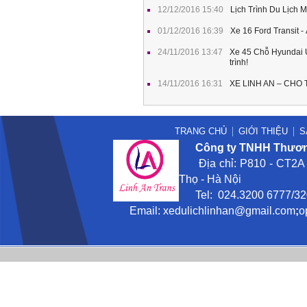
12/12/2016 15:40
Lịch Trình Du Lịch 
01/12/2016 16:39
Xe 16 Ford Transit
24/11/2016 13:47
Xe 45 Chỗ Hyundai Un
trình!
14/11/2016 16:31
XE LINH AN – CHO
TRANG CHỦ
GIỚI THIỆU
S
Công ty TNHH Thương
Địa chỉ: P810 - CT2A -
Thọ - Hà Nội
Tel: 024.3200 6777/3201
Email:
xedulichlinhan@gmail
.com
;
o