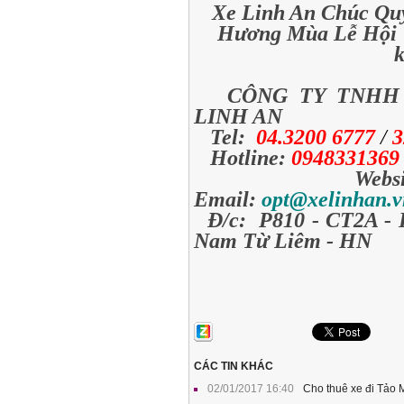
Xe Linh An Chúc Q
Hương Mùa Lễ Hội “
k
CÔNG TY TNHH T
LINH AN
Tel:
04.3200 6777
/
3
Hotline:
094833136
Websi
Email:
opt@xelinhan.v
Đ/c: P810 - CT2A - 
Nam Từ Liêm - HN
CÁC TIN KHÁC
02/01/2017 16:40
Cho thuê xe đi Tảo M