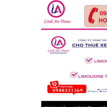
09
Tour Huế- Đà Nẵng – Hội
An – 4 ngày 3 đêm
Xe 45 chỗ - Kia Granbird
Tracomeco