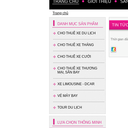
TRANG CHỦ
GIỚI THIỆU
SẢ
Trang chủ
DANH MỤC SẢN PHẨM
TIN TỨ
CHO THUÊ XE DU LỊCH
Thời gian đă
CHO THUÊ XE THÁNG
Xe 35 chỗ - Thaco
CHO THUÊ XE CƯỚI
CHO THUÊ XE THƯƠNG
MẠI, SÂN BAY
XE LIMOUSINE - DCAR
VÉ MÁY BAY
Xe 16 chỗ - Hyundai Solati
TOUR DU LỊCH
LỰA CHỌN THÔNG MINH