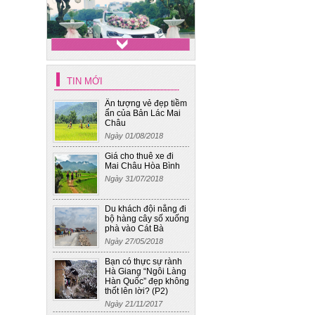
TIN MỚI
Xe cưới 4
Ấn tượng vẻ đẹp tiềm
ẩn của Bản Lác Mai
Châu
Ngày 01/08/2018
Giá cho thuê xe đi
Mai Châu Hòa Bình
Ngày 31/07/2018
Du khách đội nắng đi
bộ hàng cây số xuống
phà vào Cát Bà
Ngày 27/05/2018
Bạn có thực sự rành
Hà Giang “Ngôi Làng
Hàn Quốc” đẹp không
thốt lên lời? (P2)
Ngày 21/11/2017