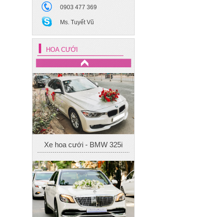
0903 477 369
Ms. Tuyết Vũ
HOA CƯỚI
Xe hoa cưới - BMW 325i