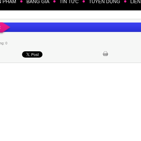
N PHẨM
BẢNG GIÁ
TIN TỨC
TUYỂN DỤNG
LIÊN
C
ng: 0