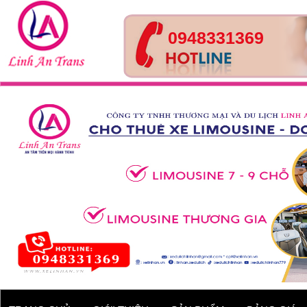
0948331369
Tour Huế- Đà Nẵng – Hội
An – 4 ngày 3 đêm
Xe 45 chỗ - Kia Granbird