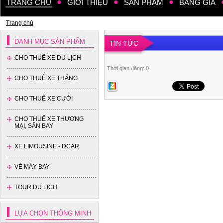
TRANG CHỦ
GIỚI THIỆU
SẢN PHẨM
BẢNG GIÁ
Tracomeco
Trang chủ
DANH MỤC SẢN PHẨM
TIN TỨC
CHO THUÊ XE DU LỊCH
Thời gian đăng: 0
CHO THUÊ XE THÁNG
Xe 35 chỗ - Thaco
CHO THUÊ XE CƯỚI
CHO THUÊ XE THƯƠNG
MẠI, SÂN BAY
XE LIMOUSINE - DCAR
VÉ MÁY BAY
TOUR DU LỊCH
Xe 16 chỗ - Hyundai Solati
LỰA CHỌN THÔNG MINH