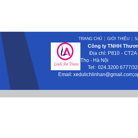
TRANG CHỦ
GIỚI THIỆU
S
Công ty TNHH Thương
Địa chỉ: P810 - CT2A -
Thọ - Hà Nội
Tel: 024.3200 6777/3201
Email:
xedulichlinhan@gmail
.com
;
o