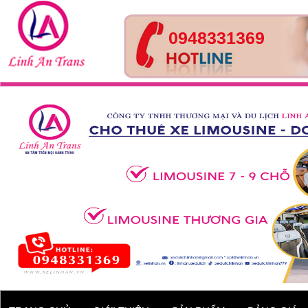
0948331369
Tour Huế- Đà Nẵng – Hội
An – 4 ngày 3 đêm
Xe 45 chỗ - Kia Granbird
Tracomeco