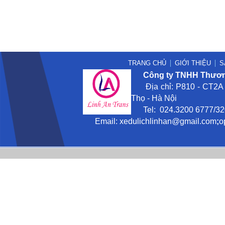
TRANG CHỦ
GIỚI THIỆU
S
Công ty TNHH Thương
Địa chỉ: P810 - CT2A -
Thọ - Hà Nội
Tel: 024.3200 6777/3201
Email:
xedulichlinhan@gmail
.com
;
o