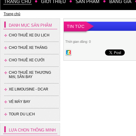
TRANG CHỦ
GIỚI THIỆU
SẢN PHẨM
BẢNG GIÁ
Trang chủ
DANH MỤC SẢN PHẨM
TIN TỨC
CHO THUÊ XE DU LỊCH
Thời gian đăng: 0
CHO THUÊ XE THÁNG
Xe 35 chỗ - Thaco
CHO THUÊ XE CƯỚI
CHO THUÊ XE THƯƠNG
MẠI, SÂN BAY
XE LIMOUSINE - DCAR
VÉ MÁY BAY
Xe 16 chỗ - Hyundai Solati
TOUR DU LỊCH
LỰA CHỌN THÔNG MINH