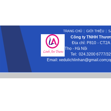
TRANG CHỦ
GIỚI THIỆU
S
Công ty TNHH Thương
Địa chỉ: P810 - CT2A -
Thọ - Hà Nội
Tel: 024.3200 6777/3201
Email:
xedulichlinhan@gmail
.com
;
o