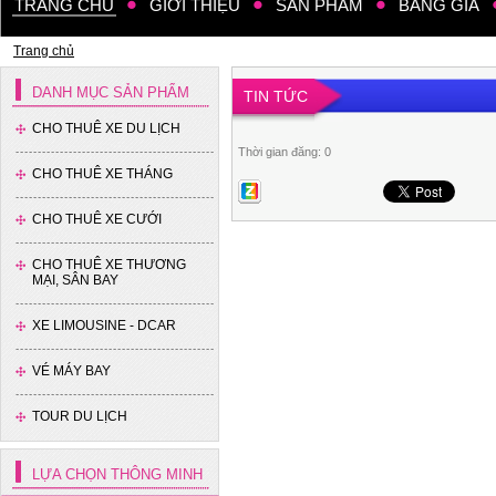
TRANG CHỦ
GIỚI THIỆU
SẢN PHẨM
BẢNG GIÁ
Trang chủ
DANH MỤC SẢN PHẨM
TIN TỨC
CHO THUÊ XE DU LỊCH
Thời gian đăng: 0
CHO THUÊ XE THÁNG
CHO THUÊ XE CƯỚI
CHO THUÊ XE THƯƠNG
MẠI, SÂN BAY
XE LIMOUSINE - DCAR
VÉ MÁY BAY
TOUR DU LỊCH
LỰA CHỌN THÔNG MINH