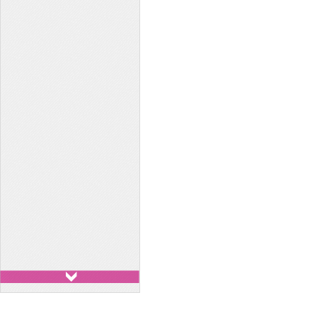
Xe 29 chỗ - Huyndai
County