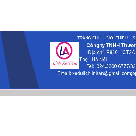
TRANG CHỦ
GIỚI THIỆU
S
Công ty TNHH Thương
Địa chỉ: P810 - CT2A -
Thọ - Hà Nội
Tel: 024.3200 6777/3201
Email:
xedulichlinhan@gmail
.com
;
o