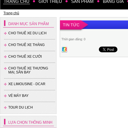
TRANG CHỦ
GIỚI THIỆU
SẢN PHẨM
BẢNG GIÁ
Trang chủ
DANH MỤC SẢN PHẨM
TIN TỨC
CHO THUÊ XE DU LỊCH
Thời gian đăng: 0
CHO THUÊ XE THÁNG
CHO THUÊ XE CƯỚI
CHO THUÊ XE THƯƠNG
MẠI, SÂN BAY
XE LIMOUSINE - DCAR
VÉ MÁY BAY
TOUR DU LỊCH
LỰA CHỌN THÔNG MINH