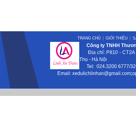
TRANG CHỦ
GIỚI THIỆU
S
Công ty TNHH Thương
Địa chỉ: P810 - CT2A -
Thọ - Hà Nội
Tel: 024.3200 6777/3201
Email:
xedulichlinhan@gmail
.com
;
o