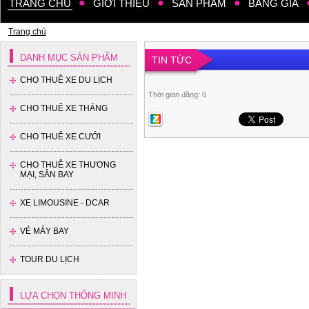
TRANG CHỦ
GIỚI THIỆU
SẢN PHẨM
BẢNG GIÁ
Trang chủ
DANH MỤC SẢN PHẨM
TIN TỨC
CHO THUÊ XE DU LỊCH
Thời gian đăng: 0
CHO THUÊ XE THÁNG
Xe 35 chỗ - Thaco
CHO THUÊ XE CƯỚI
CHO THUÊ XE THƯƠNG
MẠI, SÂN BAY
XE LIMOUSINE - DCAR
VÉ MÁY BAY
Xe 16 chỗ - Hyundai Solati
TOUR DU LỊCH
LỰA CHỌN THÔNG MINH