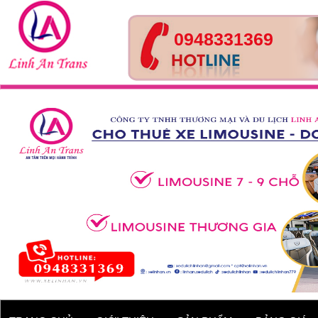
0948331369
Tour Huế- Đà Nẵng – Hội
An – 4 ngày 3 đêm
Xe 45 chỗ - Kia Granbird
Tracomeco