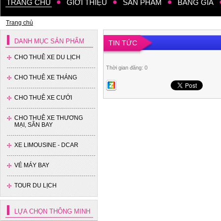
TRANG CHỦ
GIỚI THIỆU
SẢN PHẨM
BẢNG GIÁ
Trang chủ
DANH MỤC SẢN PHẨM
TIN TỨC
CHO THUÊ XE DU LỊCH
Thời gian đăng: 0
CHO THUÊ XE THÁNG
CHO THUÊ XE CƯỚI
CHO THUÊ XE THƯƠNG
MẠI, SÂN BAY
XE LIMOUSINE - DCAR
VÉ MÁY BAY
Xe 4 chỗ - Kia Cerato
TOUR DU LỊCH
LỰA CHỌN THÔNG MINH