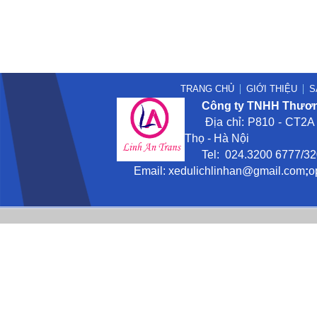
TRANG CHỦ
GIỚI THIỆU
S
Công ty TNHH Thương
Địa chỉ: P810 - CT2A -
Thọ - Hà Nội
Tel: 024.3200 6777/3201
Email:
xedulichlinhan@gmail
.com
;
o