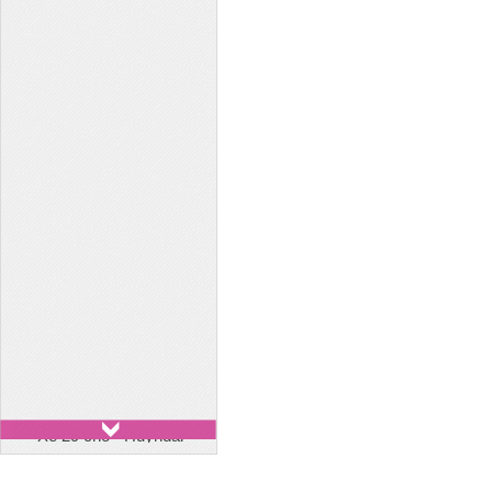
Xe 29 chỗ - Huyndai
County