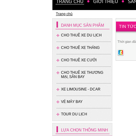
TRANG CHỦ
GIỚI THIỆU
SẢ
Trang chủ
DANH MỤC SẢN PHẨM
TIN TỨ
CHO THUÊ XE DU LỊCH
Thời gian đă
CHO THUÊ XE THÁNG
CHO THUÊ XE CƯỚI
CHO THUÊ XE THƯƠNG
MẠI, SÂN BAY
XE LIMOUSINE - DCAR
VÉ MÁY BAY
TOUR DU LỊCH
LỰA CHỌN THÔNG MINH