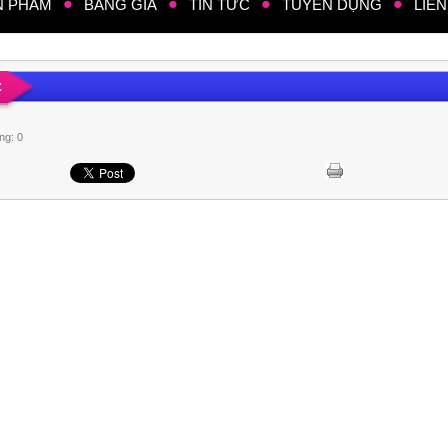
N PHẨM
BẢNG GIÁ
TIN TỨC
TUYỂN DỤNG
LIÊN
C
ng: 0