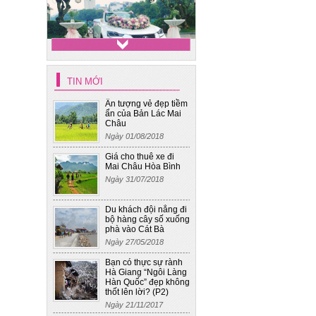
Xe hoa cưới Mec S450
TIN MỚI
Maybach
Ấn tượng vẻ đẹp tiềm
ẩn của Bản Lác Mai
Châu
Ngày 01/08/2018
Giá cho thuê xe đi
Mai Châu Hòa Bình
Ngày 31/07/2018
Xe hoa cưới - Toyota Camry
Du khách đội nắng đi
bộ hàng cây số xuống
phà vào Cát Bà
Ngày 27/05/2018
Bạn có thực sự rành
Hà Giang “Ngôi Làng
Hàn Quốc” đẹp không
thốt lên lời? (P2)
Ngày 21/11/2017