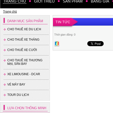
TRANG CHỦ
GIỚI THIỆU
SẢN PHẨM
BẢNG GIÁ
Xe 4 chỗ - Hyundai Accent
Trang chủ
DANH MỤC SẢN PHẨM
TIN TỨC
CHO THUÊ XE DU LỊCH
Thời gian đăng: 0
CHO THUÊ XE THÁNG
CHO THUÊ XE CƯỚI
CHO THUÊ XE THƯƠNG
MẠI, SÂN BAY
XE LIMOUSINE - DCAR
VÉ MÁY BAY
TOUR DU LỊCH
LỰA CHỌN THÔNG MINH