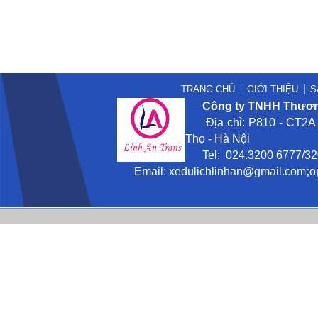
TRANG CHỦ
GIỚI THIỆU
S
Công ty TNHH Thương
Địa chỉ: P810 - CT2A -
Thọ - Hà Nội
Tel: 024.3200 6777/3201
Email:
xedulichlinhan@gmail
.com
;
o