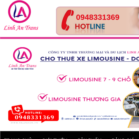
0948331369
Tour Huế- Đà Nẵng – Hội
An – 4 ngày 3 đêm
Xe 45 chỗ - Kia Granbird
Tracomeco