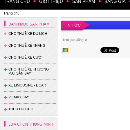
TRANG CHỦ
GIỚI THIỆU
SẢN PHẨM
BẢNG GIÁ
Trang chủ
DANH MỤC SẢN PHẨM
TIN TỨC
CHO THUÊ XE DU LỊCH
Thời gian đăng: 0
CHO THUÊ XE THÁNG
Xe 35 chỗ - Thaco
CHO THUÊ XE CƯỚI
CHO THUÊ XE THƯƠNG
MẠI, SÂN BAY
XE LIMOUSINE - DCAR
VÉ MÁY BAY
Xe 16 chỗ - Hyundai Solati
TOUR DU LỊCH
LỰA CHỌN THÔNG MINH