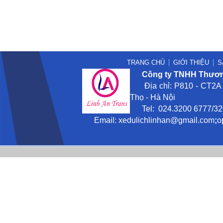
TRANG CHỦ
GIỚI THIỆU
S
Công ty TNHH Thương
Địa chỉ: P810 - CT2A -
Thọ - Hà Nội
Tel: 024.3200 6777/3201
Email:
xedulichlinhan@gmail
.com
;
o