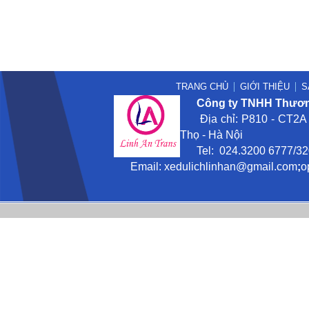
TRANG CHỦ
GIỚI THIỆU
S
Công ty TNHH Thương
Địa chỉ: P810 - CT2A -
Thọ - Hà Nội
Tel: 024.3200 6777/3201
Email:
xedulichlinhan@gmail
.com
;
o