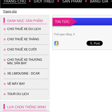
TRANG CHỦ
GIỚI THIỆU
SẢN PHẨM
BẢNG GIÁ
Trang chủ
DANH MỤC SẢN PHẨM
TIN TỨC
CHO THUÊ XE DU LỊCH
Thời gian đăng: 0
CHO THUÊ XE THÁNG
Xe 35 chỗ - Thaco
CHO THUÊ XE CƯỚI
CHO THUÊ XE THƯƠNG
MẠI, SÂN BAY
XE LIMOUSINE - DCAR
VÉ MÁY BAY
Xe 16 chỗ - Hyundai Solati
TOUR DU LỊCH
LỰA CHỌN THÔNG MINH