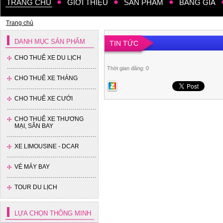
TRANG CHỦ
GIỚI THIỆU
SẢN PHẨM
BẢNG GIÁ
Trang chủ
DANH MỤC SẢN PHẨM
TIN TỨC
CHO THUÊ XE DU LỊCH
Thời gian đăng: 0
CHO THUÊ XE THÁNG
CHO THUÊ XE CƯỚI
CHO THUÊ XE THƯƠNG
MẠI, SÂN BAY
XE LIMOUSINE - DCAR
Xe 4 chỗ - Kia Cerato
VÉ MÁY BAY
TOUR DU LỊCH
LỰA CHỌN THÔNG MINH