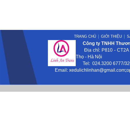
TRANG CHỦ
GIỚI THIỆU
S
Công ty TNHH Thương
Địa chỉ: P810 - CT2A -
Thọ - Hà Nội
Tel: 024.3200 6777/3201
Email:
xedulichlinhan@gmail
.com
;
o