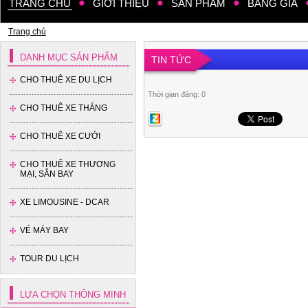
TRANG CHỦ
GIỚI THIỆU
SẢN PHẨM
BẢNG GIÁ
Trang chủ
DANH MỤC SẢN PHẨM
TIN TỨC
CHO THUÊ XE DU LỊCH
Thời gian đăng: 0
Xe 4 chỗ - Hyundai Accent
CHO THUÊ XE THÁNG
CHO THUÊ XE CƯỚI
CHO THUÊ XE THƯƠNG
MẠI, SÂN BAY
XE LIMOUSINE - DCAR
VÉ MÁY BAY
TOUR DU LỊCH
LỰA CHỌN THÔNG MINH