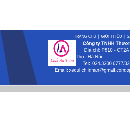
TRANG CHỦ
GIỚI THIỆU
S
Công ty TNHH Thương
Địa chỉ: P810 - CT2A -
Thọ - Hà Nội
Tel: 024.3200 6777/3201
Email:
xedulichlinhan@gmail
.com
;
o