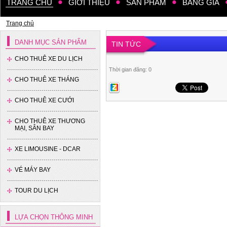
TRANG CHỦ
GIỚI THIỆU
SẢN PHẨM
BẢNG GIÁ
Trang chủ
Xe 7 chỗ - Toyota Innova
DANH MỤC SẢN PHẨM
TIN TỨC
CHO THUÊ XE DU LỊCH
Thời gian đăng: 0
CHO THUÊ XE THÁNG
CHO THUÊ XE CƯỚI
Xe 7 chỗ - Ford Everest
CHO THUÊ XE THƯƠNG
MẠI, SÂN BAY
XE LIMOUSINE - DCAR
VÉ MÁY BAY
TOUR DU LỊCH
Xe 7 chỗ - Toyota Fotuner
LỰA CHỌN THÔNG MINH