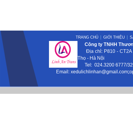
TRANG CHỦ
GIỚI THIỆU
S
Công ty TNHH Thương
Địa chỉ: P810 - CT2A -
Thọ - Hà Nội
Tel: 024.3200 6777/3201
Email:
xedulichlinhan@gmail
.com
;
o