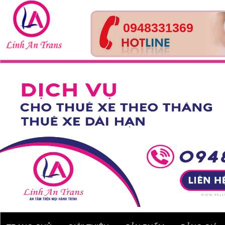
0948331369
Xe 29 chỗ - Huyndai
County