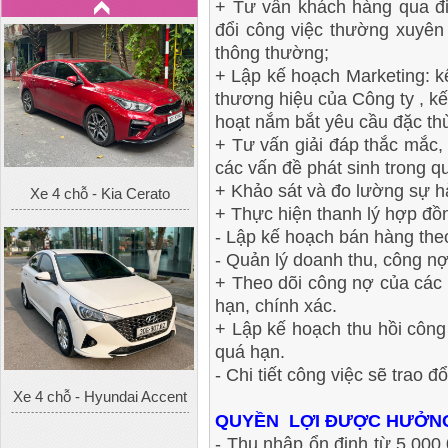
+ Tư vấn khách hàng qua đi
đổi công việc thường xuyên
thông thường;
+ Lập kế hoạch Marketing: 
thương hiệu của Công ty , kế
hoạt nắm bắt yêu cầu đặc thù
+ Tư vấn giải đáp thắc mắc,
các vấn đề phát sinh trong q
+ Khảo sát và đo lường sự h
Xe 4 chỗ - Kia Cerato
+ Thực hiện thanh lý hợp đồng
- Lập kế hoạch bán hàng theo
- Quản lý doanh thu, công n
+ Theo dõi công nợ của các
hạn, chính xác.
+ Lập kế hoạch thu hồi côn
quá hạn.
- Chi tiết công việc sẽ trao đ
Xe 4 chỗ - Hyundai Accent
QUYỀN LỢI ĐƯỢC HƯỞN
- Thu nhập ổn định từ 5.000.