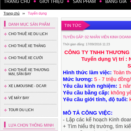
TRANG CHỦ
GIỚI THIỆU
SẢN PHẨM
BẢNG GIÁ
Trang chủ
Tuyển dụng
DANH MỤC SẢN PHẨM
TIN TỨC
CHO THUÊ XE DU LỊCH
TUYỂN GẤP: 02 NHÂN VIÊN KINH DOANH
Thời gian đăng: 17/09/2016 11:23
CHO THUÊ XE THÁNG
CÔNG TY TNHH THƯƠNG M
CHO THUÊ XE CƯỚI
Tuyển dụng Vị trí :
S
CHO THUÊ XE THƯƠNG
Hình thức làm việc:
Toàn th
MẠI, SÂN BAY
Mức lương:
5 - 7 triệu đồng
Yêu cầu kinh nghiệm:
1 năm
XE LIMOUSINE - DCAR
Yêu cầu bằng cấp:
không y
VÉ MÁY BAY
Yêu cầu giới tính, độ tuổi:
TOUR DU LỊCH
MÔ TẢ CÔNG VIỆC:
- Lập các kế hoạch Kinh doan
LỰA CHỌN THÔNG MINH
+ Tìm hiểu thị trường, tìm ki