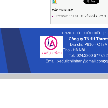
CÁC TIN KHÁC
17/09/2016 11:01
TUYỂN GẤP : 02 Nhâ
TRANG CHỦ
GIỚI THIỆU
S
Công ty TNHH Thương
Địa chỉ: P810 - CT2A -
Thọ - Hà Nội
Tel: 024.3200 6777/3201
Email:
xedulichlinhan@gmail
.com
;
o