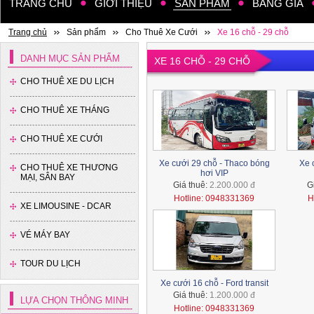
TRANG CHỦ
GIỚI THIỆU
SẢN PHẨM
BẢNG GIÁ
Trang chủ
Sản phẩm
Cho Thuê Xe Cưới
Xe 16 chỗ - 29 chỗ
DANH MỤC SẢN PHẨM
XE 16 CHỖ - 29 CHỖ
CHO THUÊ XE DU LỊCH
CHO THUÊ XE THÁNG
CHO THUÊ XE CƯỚI
Xe cưới 29 chỗ - Thaco bóng
Xe 
CHO THUÊ XE THƯƠNG
hơi VIP
MẠI, SÂN BAY
Giá thuê:
2.200.000 đ
G
Hotline: 0948331369
H
XE LIMOUSINE - DCAR
VÉ MÁY BAY
TOUR DU LỊCH
Xe cưới 16 chỗ - Ford transit
Giá thuê:
1.200.000 đ
LỰA CHỌN THÔNG MINH
Xe 4 chỗ - Kia Cerato
Hotline: 0948331369