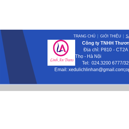
TRANG CHỦ
GIỚI THIỆU
S
Công ty TNHH Thương
Địa chỉ: P810 - CT2A -
Thọ - Hà Nội
Tel: 024.3200 6777/3201
Email:
xedulichlinhan@gmail
.com
;
o