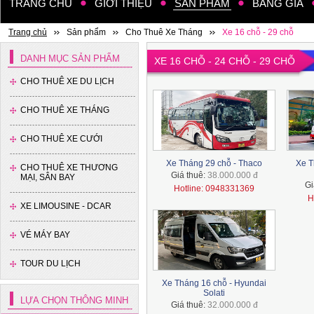
TRANG CHỦ
GIỚI THIỆU
SẢN PHẨM
BẢNG GIÁ
Trang chủ
Sản phẩm
Cho Thuê Xe Tháng
Xe 16 chỗ - 29 chỗ
DANH MỤC SẢN PHẨM
XE 16 CHỖ - 24 CHỖ - 29 CHỖ
CHO THUÊ XE DU LỊCH
CHO THUÊ XE THÁNG
Xe 35 chỗ - Thaco
CHO THUÊ XE CƯỚI
Xe Tháng 29 chỗ - Thaco
Xe T
CHO THUÊ XE THƯƠNG
Giá thuê:
38.000.000 đ
MẠI, SÂN BAY
Gi
Hotline: 0948331369
H
XE LIMOUSINE - DCAR
VÉ MÁY BAY
Xe 16 chỗ - Hyundai Solati
TOUR DU LỊCH
Xe Tháng 16 chỗ - Hyundai
Solati
LỰA CHỌN THÔNG MINH
Giá thuê:
32.000.000 đ