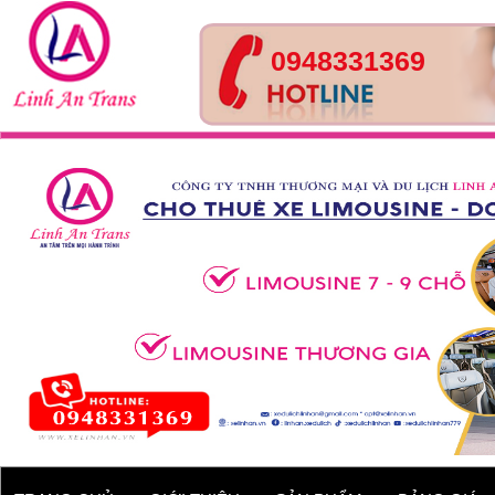
0948331369
Tour Huế- Đà Nẵng – Hội
An – 4 ngày 3 đêm
Xe 45 chỗ - Kia Granbird
Tracomeco