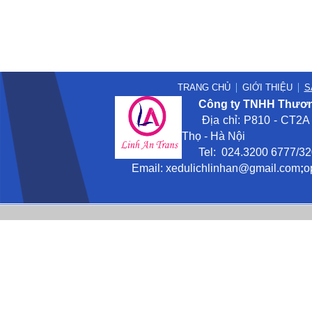
TRANG CHỦ
GIỚI THIỆU
S
Công ty TNHH Thương
Địa chỉ: P810 - CT2A -
Thọ - Hà Nội
Tel: 024.3200 6777/3201
Email:
xedulichlinhan@gmail
.com
;
o