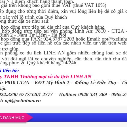
bãi > 1 điểm khách hàng thanh toán.
giá trên không bao gồm thuế VAT (thuế VAT 10%)
áp dụng cho từng thời điểm, xin vui lòng liên hệ để có giá c
h xác với lộ trình của Quý khách
ng thức đặt xe như sau:
 hợp đồng trực tiếp tại địa chỉ của Quý khách hàng
 hợp đồng trực tiếp tại văn phòng Linh An: P810 - CT2A
ình 2 - Nam Từ Liêm - Hà Nội
 hợp đồng qua FAX: 024.3787 2203 hoặc Email: opt@xelinh
 gọi trực tiếp số liên hệ của các nhân viên tư vấn trên web
 trợ giúp.
 phòng xe du lịch LINH AN gồm nhiều chủng loại xe đ
, với đội ngũ lái xe chuyên nghiệp, cẩn thận, tận tình chu đ
sàng phục vụ Quý khách hàng 24/24h.
t liên hệ:
ty TNHH Thương mại và du lịch LINH AN
hỉ: P810 CT2A – KĐT Mỹ Đình 2 – đường Lê Đức Thọ – T
ội.
024.3200 6777/3201 2777 - Hotline: 0948 331 369 - 0965.2
l: opt@xelinhan.vn
G DANH MỤC