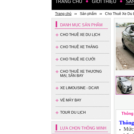
TRANG CHỦ
GIỚI THIỆU
SẢ
Trang chủ
Sản phẩm
Cho Thuê Xe Du 
DANH MỤC SẢN PHẨM
CHO THUÊ XE DU LỊCH
CHO THUÊ XE THÁNG
CHO THUÊ XE CƯỚI
CHO THUÊ XE THƯƠNG
MẠI, SÂN BAY
Xe 4 chỗ - Kia Cerato
XE LIMOUSINE - DCAR
VÉ MÁY BAY
TOUR DU LỊCH
Thông 
Thông 
LỰA CHỌN THÔNG MINH
Mức 