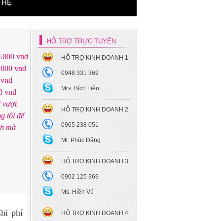
Xe hoa cưới - BMW 325i
 HỆ
HỖ TRỢ TRỰC TUYẾN
0
.000 vnd
HỖ TRỢ KINH DOANH 1
.000 vnd
0948 331 369
 vnd
Mrs. Bích Liên
Xe hoa cưới Mec S450
 vnd
Maybach
i vượt
HỖ TRỢ KINH DOANH 2
g tôi để
0965 238 051
nh mà
Mr. Phúc Đặng
HỖ TRỢ KINH DOANH 3
0902 125 369
Xe hoa cưới - Toyota Camry
Ms. Hiền Vũ
hi phí
HỖ TRỢ KINH DOANH 4