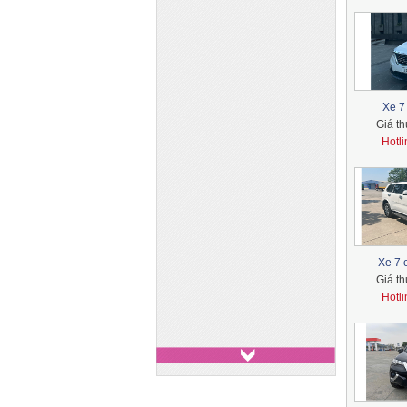
Xe 29 chỗ - Huyndai
County
Xe 7
Giá t
Xe 7 chỗ - Toyota Innova
Hotl
Xe 7 chỗ - Ford Everest
Xe 7 chỗ - Toyota Fotuner
Xe 7 
Giá t
Hotl