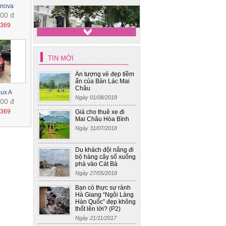
Xe hoa cưới - Mec S400
nnova
00 đ
1369
TIN MỚI
Ấn tượng vẻ đẹp tiềm
ẩn của Bản Lác Mai
Châu
Lux A
Xe cưới 4
Ngày 01/08/2018
00 đ
1369
Giá cho thuê xe đi
Mai Châu Hòa Bình
Ngày 31/07/2018
Du khách đội nắng đi
bộ hàng cây số xuống
phà vào Cát Bà
Ngày 27/05/2018
Bạn có thực sự rành
Hà Giang “Ngôi Làng
Hàn Quốc” đẹp không
thốt lên lời? (P2)
Ngày 21/11/2017