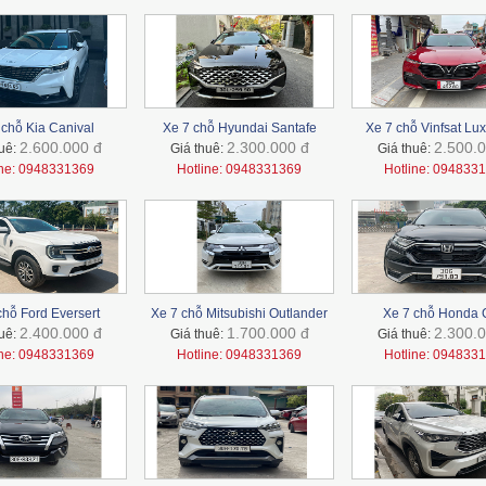
 chỗ Kia Canival
Xe 7 chỗ Hyundai Santafe
Xe 7 chỗ Vinfsat Lux
2.600.000 đ
2.300.000 đ
2.500.0
huê:
Giá thuê:
Giá thuê:
ine: 0948331369
Hotline: 0948331369
Hotline: 094833
chỗ Ford Eversert
Xe 7 chỗ Mitsubishi Outlander
Xe 7 chỗ Honda
2.400.000 đ
1.700.000 đ
2.300.0
huê:
Giá thuê:
Giá thuê:
ine: 0948331369
Hotline: 0948331369
Hotline: 094833