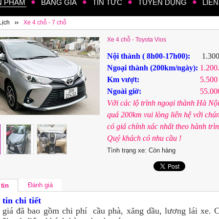
N PHẨM
BẢNG GIÁ
TIN TỨC
TUYỂN DỤNG
LIÊN
Lịch
Xe 4 chỗ - 7 chỗ
Xe 4 chỗ - Toyota Vios
Nội thành ( 8h00-17h00):
1.30
Ngoại thành (200km/ngày):
1.200
Km vượt:
5.500
Ngoài giờ:
55.000
Với các lộ trình ngoại thành Hà Nộ
quá 200km vui lòng liên hệ với chún
có giá chính xác nhất theo hành trì
Quý khách có nhu cầu !
Tình trạng xe:
Còn hàng
Đánh giá
tin
tin chi tiết
giá đã bao gồm chi phí cầu phà, xăng dầu, lương lái xe. C