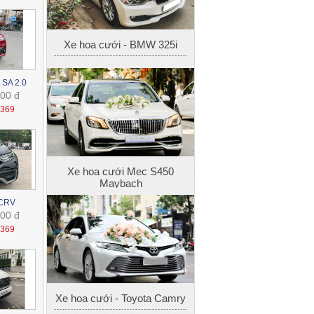
Xe hoa cưới Mec S450
Maybach
 SA 2.0
00 đ
1369
Xe hoa cưới - Toyota Camry
 CRV
00 đ
1369