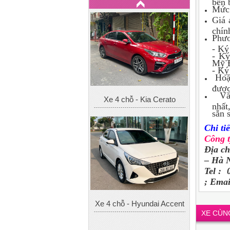
bến 
Mức 
Xe 4 chỗ - Hyundai Accent
Giá 
chín
Phươ
- Ký
- Ký
Mỹ Đ
- Ký
Hoặc
được
Văn
nhất
sẵn 
Chi tiế
Công 
Địa c
– Hà N
Tel : 
; Emai
XE CÙN