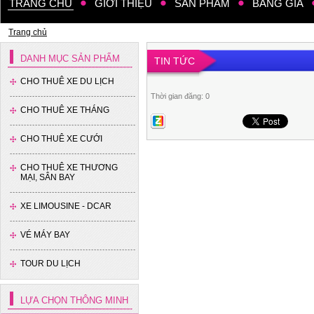
TRANG CHỦ
GIỚI THIỆU
SẢN PHẨM
BẢNG GIÁ
Trang chủ
DANH MỤC SẢN PHẨM
TIN TỨC
CHO THUÊ XE DU LỊCH
Thời gian đăng: 0
CHO THUÊ XE THÁNG
CHO THUÊ XE CƯỚI
CHO THUÊ XE THƯƠNG
MẠI, SÂN BAY
XE LIMOUSINE - DCAR
VÉ MÁY BAY
TOUR DU LỊCH
LỰA CHỌN THÔNG MINH