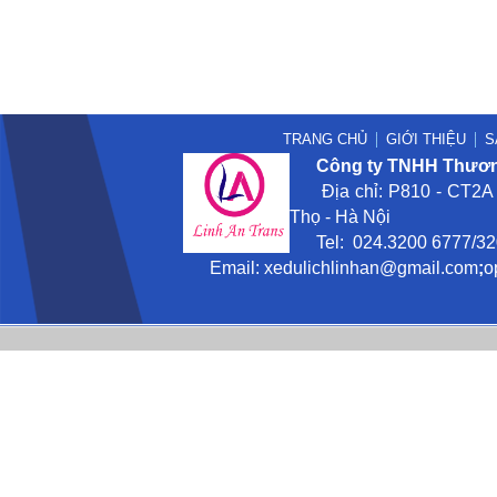
TRANG CHỦ
GIỚI THIỆU
S
Công ty TNHH Thương
Địa chỉ: P810 - CT2A -
Thọ - Hà Nội
Tel: 024.3200 6777/3201
Email:
xedulichlinhan@gmail
.com
;
o