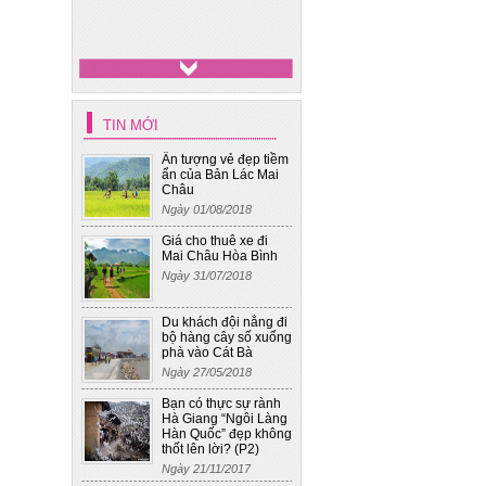
TIN MỚI
Ấn tượng vẻ đẹp tiềm
ẩn của Bản Lác Mai
Xe cưới 4
Châu
Ngày 01/08/2018
Giá cho thuê xe đi
Mai Châu Hòa Bình
Ngày 31/07/2018
Du khách đội nắng đi
bộ hàng cây số xuống
phà vào Cát Bà
Ngày 27/05/2018
Bạn có thực sự rành
Hà Giang “Ngôi Làng
Hàn Quốc” đẹp không
thốt lên lời? (P2)
Ngày 21/11/2017