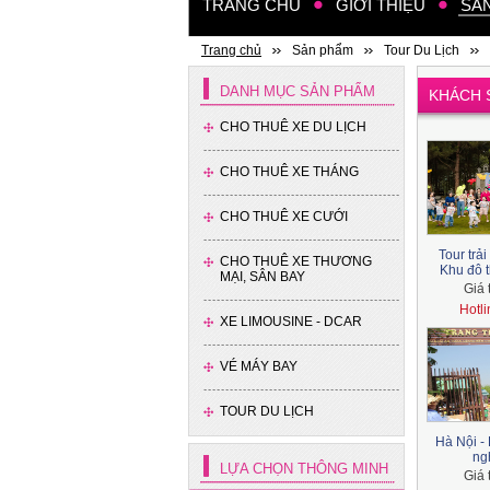
TRANG CHỦ
GIỚI THIỆU
SẢ
Trang chủ
Sản phẩm
Tour Du Lịch
DANH MỤC SẢN PHẨM
KHÁCH 
CHO THUÊ XE DU LỊCH
CHO THUÊ XE THÁNG
Xe 4 chỗ - Kia Cerato
CHO THUÊ XE CƯỚI
Tour trả
CHO THUÊ XE THƯƠNG
Khu đô t
MẠI, SÂN BAY
Giá 
Hotl
XE LIMOUSINE - DCAR
VÉ MÁY BAY
TOUR DU LỊCH
Xe 4 chỗ - Hyundai Accent
Hà Nội - 
ng
LỰA CHỌN THÔNG MINH
Giá 