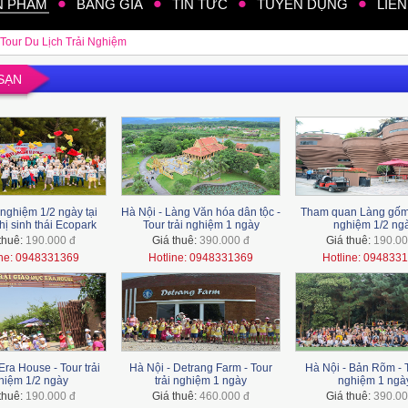
N PHẨM
BẢNG GIÁ
TIN TỨC
TUYỂN DỤNG
LIÊN
Tour Du Lịch Trải Nghiệm
SẠN
i nghiệm 1/2 ngày tại
Hà Nội - Làng Văn hóa dân tộc -
Tham quan Làng gốm t
hị sinh thái Ecopark
Tour trải nghiệm 1 ngày
nghiệm 1/2 ng
thuê:
190.000 đ
Giá thuê:
390.000 đ
Giá thuê:
190.00
ine: 0948331369
Hotline: 0948331369
Hotline: 094833
Era House - Tour trải
Hà Nội - Detrang Farm - Tour
Hà Nội - Bản Rõm - T
hiệm 1/2 ngày
trải nghiệm 1 ngày
nghiệm 1 ngà
thuê:
190.000 đ
Giá thuê:
460.000 đ
Giá thuê:
390.00