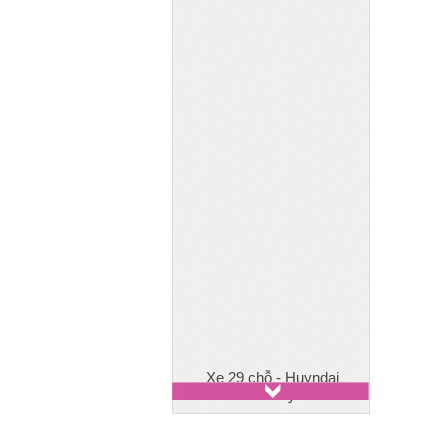
Xe 29 chỗ - Huyndai
County
Xe 7 chỗ - Toyota Innova
Xe 7 chỗ - Ford Everest