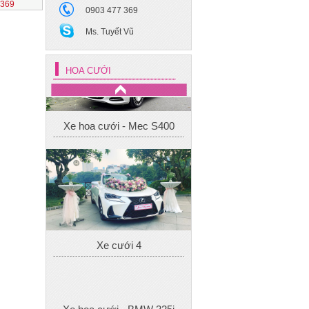
1369
0903 477 369
Ms. Tuyết Vũ
Xe hoa cưới - Mec S400
HOA CƯỚI
Xe cưới 4
Xe hoa cưới - BMW 325i