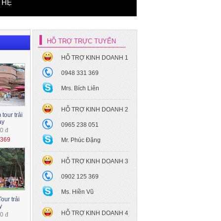
 HỆ
HỖ TRỢ TRỰC TUYẾN
HỖ TRỢ KINH DOANH 1
0948 331 369
Xe hoa cưới Mec S450
Maybach
Mrs. Bích Liên
HỖ TRỢ KINH DOANH 2
our trải
ày
0965 238 051
0 đ
1369
Mr. Phúc Đặng
HỖ TRỢ KINH DOANH 3
Xe hoa cưới - Toyota Camry
0902 125 369
Ms. Hiền Vũ
our trải
y
HỖ TRỢ KINH DOANH 4
0 đ