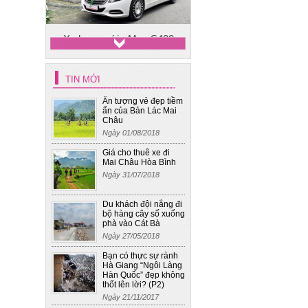
TIN MỚI
Ấn tượng vẻ đẹp tiềm
Xe cưới 4
ẩn của Bản Lác Mai
Châu
Ngày 01/08/2018
Giá cho thuê xe đi
Mai Châu Hòa Bình
Ngày 31/07/2018
Du khách đội nắng đi
bộ hàng cây số xuống
phà vào Cát Bà
Ngày 27/05/2018
Bạn có thực sự rành
Hà Giang “Ngôi Làng
Hàn Quốc” đẹp không
thốt lên lời? (P2)
Ngày 21/11/2017