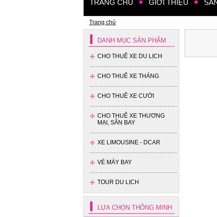
TRANG CHỦ
GIỚI THIỆU
SẢ
Trang chủ
DANH MỤC SẢN PHẨM
CHO THUÊ XE DU LỊCH
Xe 4 chỗ - Kia Cerato
CHO THUÊ XE THÁNG
CHO THUÊ XE CƯỚI
CHO THUÊ XE THƯƠNG
MẠI, SÂN BAY
XE LIMOUSINE - DCAR
Xe 4 chỗ - Hyundai Accent
VÉ MÁY BAY
TOUR DU LỊCH
LỰA CHỌN THÔNG MINH