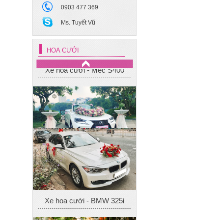
0903 477 369
Ms. Tuyết Vũ
Xe hoa cưới - Mec S400
HOA CƯỚI
Xe cưới 4
Xe hoa cưới - BMW 325i