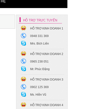
 HỆ
HỖ TRỢ TRỰC TUYẾN
HỖ TRỢ KINH DOANH 1
Xe hoa cưới Mec S450
0948 331 369
Maybach
Mrs. Bích Liên
HỖ TRỢ KINH DOANH 2
0965 238 051
Mr. Phúc Đặng
HỖ TRỢ KINH DOANH 3
Xe hoa cưới - Toyota Camry
0902 125 369
Ms. Hiền Vũ
HỖ TRỢ KINH DOANH 4