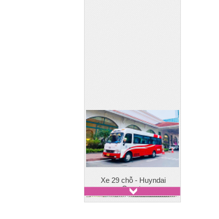
Xe 29 chỗ - Huyndai
County
Xe 7 chỗ - Toyota Innova
Xe 7 chỗ - Ford Everest