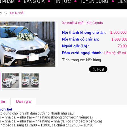
N PHẨM
BẢNG GIÁ
TIN TỨC
TUYỂN DỤNG
LIÊN
i
Xe 4 chỗ
Xe cưới 4 chỗ - Kia Cerato
Nội thành không chờ ăn:
1.500.000
Nội thành có chờ ăn:
1.600.00
Ngoài giờ (1h) :
70.00
Đám cưới ngoại thành:
Liên hệ để có 
Tình trạng xe:
Hết hàng
Đánh giá
tin
 chi tiết
áp dụng cho lộ trình đám cưới nội thành như sau:
i – nhà gái – nhà trai – nhà hàng (không chờ tiệc: 4 tiếng/ca)
i – nhà gái – nhà trai – nhà hàng – nhà trai (có chờ tiệc: 6 tiếng/ca)
chờ tiệc ca sáng từ 7h00 – 11h00, ca chiều từ 12h30 – 16h30