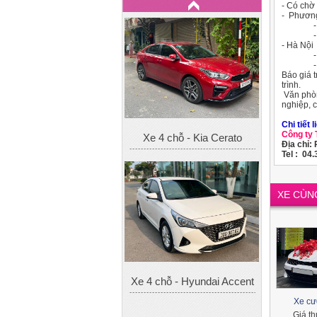
- Có chờ 
- Phương
- Ký hợ
- Ký hợp
- Hà Nội
- Ký hợ
- Hoặc g
Báo giá t
trình.
Văn phòn
nghiệp, 
Chi tiết l
Công ty
Xe 4 chỗ - Kia Cerato
Địa chỉ:
Tel : 04
XE CÙN
Xe 4 chỗ - Hyundai Accent
Xe cư
Giá t