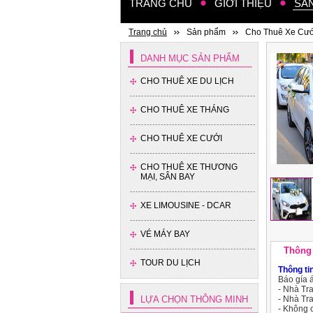
TRANG CHỦ
GIỚI THIỆU
SẢ
Trang chủ
Sản phẩm
Cho Thuê Xe Cướ
DANH MỤC SẢN PHẨM
CHO THUÊ XE DU LỊCH
CHO THUÊ XE THÁNG
CHO THUÊ XE CƯỚI
CHO THUÊ XE THƯƠNG
MẠI, SÂN BAY
XE LIMOUSINE - DCAR
VÉ MÁY BAY
Thông 
TOUR DU LỊCH
Thông tin
Báo gía 
- Nhà Tra
LỰA CHỌN THÔNG MINH
- Nhà Tra
- Không 