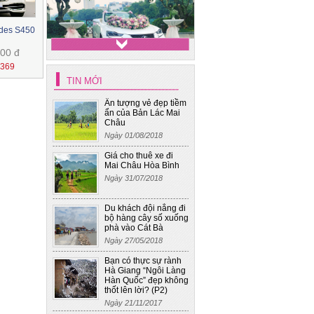
edes S450
Xe hoa cưới - Mec S400
00 đ
1369
Xe cưới 4
TIN MỚI
Ấn tượng vẻ đẹp tiềm
ẩn của Bản Lác Mai
Châu
Ngày 01/08/2018
Giá cho thuê xe đi
Mai Châu Hòa Bình
Ngày 31/07/2018
Du khách đội nắng đi
bộ hàng cây số xuống
phà vào Cát Bà
Ngày 27/05/2018
Bạn có thực sự rành
Hà Giang “Ngôi Làng
Hàn Quốc” đẹp không
thốt lên lời? (P2)
Ngày 21/11/2017