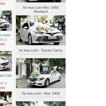
Xe hoa cưới - Toyota Camry
1369
ta Camry
00 đ
1369
Xe hoa cưới - Mec S400
edes C300
Xe hoa cưới - BMW 325i
00 đ
Xe cưới 4
1369
Xe hoa cưới Mec S450
Maybach
Xe hoa cưới - Toyota Camry