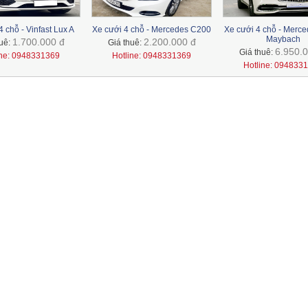
 chỗ - Vinfast Lux A
Xe cưới 4 chỗ - Mercedes C200
Xe cưới 4 chỗ - Merc
Maybach
1.700.000 đ
2.200.000 đ
huê:
Giá thuê:
6.950.0
Giá thuê:
ine: 0948331369
Hotline: 0948331369
Hotline: 094833