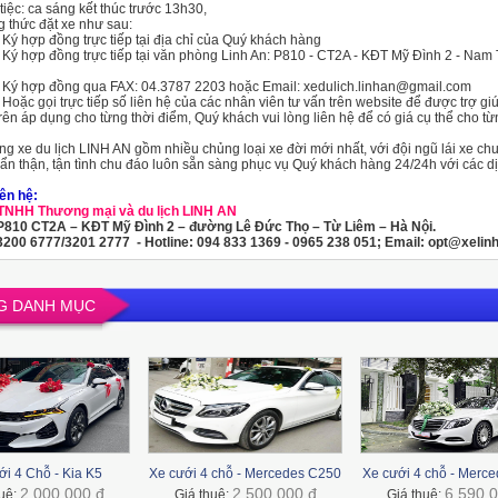
tiệc: ca sáng kết thúc trước 13h30,
 thức đặt xe như sau:
p đồng trực tiếp tại địa chỉ của Quý khách hàng
 đồng trực tiếp tại văn phòng Linh An: P810 - CT2A - KĐT Mỹ Đình 2 - Nam 
p đồng qua FAX: 04.3787 2203 hoặc Email: xedulich.linhan@gmail.com
ọi trực tiếp số liên hệ của các nhân viên tư vấn trên website để được trợ gi
rên áp dụng cho từng thời điểm, Quý khách vui lòng liên hệ để có giá cụ thể cho từ
g xe du lịch LINH AN gồm nhiều chủng loại xe đời mới nhất, với đội ngũ lái xe ch
cẩn thận, tận tình chu đáo luôn sẵn sàng phục vụ Quý khách hàng 24/24h với các dị
iên hệ:
 TNHH Thương mại và du lịch LINH AN
 P810 CT2A – KĐT Mỹ Đình 2 – đường Lê Đức Thọ – Từ Liêm – Hà Nội.
.3200 6777/3201 2777 - Hotline: 094 833 1369 - 0965 238 051; Email: opt@xelin
G DANH MỤC
ới 4 Chỗ - Kia K5
Xe cưới 4 chỗ - Mercedes C250
Xe cưới 4 chỗ - Merc
2.000.000 đ
2.500.000 đ
6.590.0
huê:
Giá thuê:
Giá thuê: