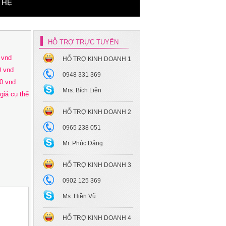
 HỆ
HỖ TRỢ TRỰC TUYẾN
 vnd
HỖ TRỢ KINH DOANH 1
0 vnd
0948 331 369
0 vnd
Mrs. Bích Liên
giá cụ thể
HỖ TRỢ KINH DOANH 2
0965 238 051
Mr. Phúc Đặng
HỖ TRỢ KINH DOANH 3
0902 125 369
Ms. Hiền Vũ
HỖ TRỢ KINH DOANH 4