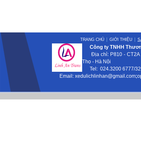
TRANG CHỦ
GIỚI THIỆU
S
Công ty TNHH Thương
Địa chỉ: P810 - CT2A -
Thọ - Hà Nội
Tel: 024.3200 6777/3201
Email:
xedulichlinhan@gmail
.com
;
o