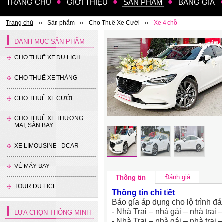
TRANG CHỦ
GIỚI THIỆU
SẢN PHẨM
BẢNG GIÁ
Trang chủ
Sản phẩm
Cho Thuê Xe Cưới
Xe 4 chỗ
DANH MỤC SẢN PHẨM
CHO THUÊ XE DU LỊCH
CHO THUÊ XE THÁNG
CHO THUÊ XE CƯỚI
CHO THUÊ XE THƯƠNG
MẠI, SÂN BAY
XE LIMOUSINE - DCAR
VÉ MÁY BAY
Đánh giá
Thông tin
TOUR DU LỊCH
Thông tin chi tiết
Báo gía áp dụng cho lộ trình đ
- Nhà Trai – nhà gái – nhà trai 
LỰA CHỌN THÔNG MINH
- Nhà Trai – nhà gái – nhà trai 