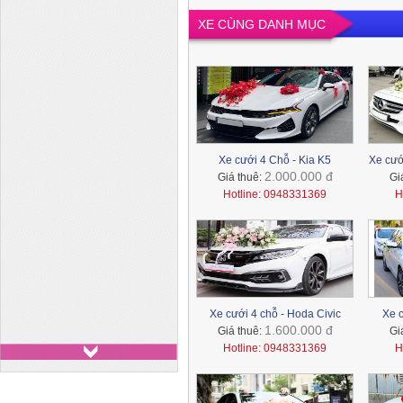
XE CÙNG DANH MỤC
Xe cưới 4 Chỗ - Kia K5
Xe cướ
2.000.000 đ
Giá thuê:
Gi
Hotline: 0948331369
H
Xe 29 chỗ - Huyndai
County
Xe cưới 4 chỗ - Hoda Civic
Xe c
1.600.000 đ
Giá thuê:
Gi
Xe 7 chỗ - Toyota Innova
Hotline: 0948331369
H
Xe 7 chỗ - Ford Everest