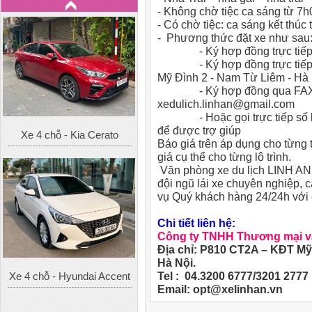
- Không chờ tiệc ca sáng từ 7h
- Có chờ tiệc: ca sáng kết thúc
- Phương thức đặt xe như sau
Xe 4 chỗ - Kia Cerato
- Ký hợp đồng trực tiếp tạ
- Ký hợp đồng trực tiếp tạ
Mỹ Đình 2 - Nam Từ Liêm - Hà
- Ký hợp đồng qua FAX: 0
xedulich.linhan@gmail.com
- Hoặc gọi trực tiếp số liên
để được trợ giúp
Báo giá trên áp dụng cho từng 
giá cụ thể cho từng lộ trình.
Văn phòng xe du lịch LINH AN 
đội ngũ lái xe chuyên nghiệp, c
Xe 4 chỗ - Hyundai Accent
vụ Quý khách hàng 24/24h với 
Chi tiết liên hệ:
Công ty TNHH Thương mại và
Địa chỉ: P810 CT2A – KĐT Mỹ
Hà Nội.
Tel : 04.3200 6777/3201 2777 
Email: opt@xelinhan.vn