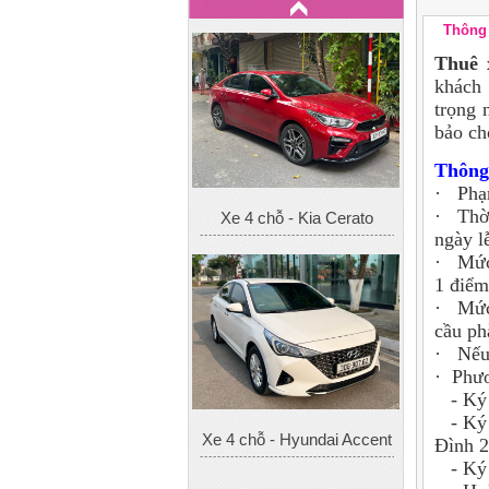
Thông 
Thuê 
khách 
trọng 
bảo ch
Thông 
· Phạm
Xe 4 chỗ - Kia Cerato
· Thời
ngày lễ
· Mức 
1 điểm
· Mức 
cầu ph
· Nếu 
· Phươ
- Ký h
- Ký h
Xe 4 chỗ - Hyundai Accent
Đình 
- Ký 