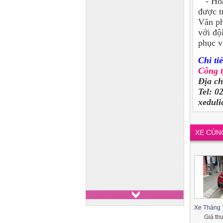
- Hoặc
được t
Văn ph
với độ
phục v
Chi tiế
Công 
Địa c
Tel: 0
xedul
XE CÙN
Xe Tháng 7
Giá th