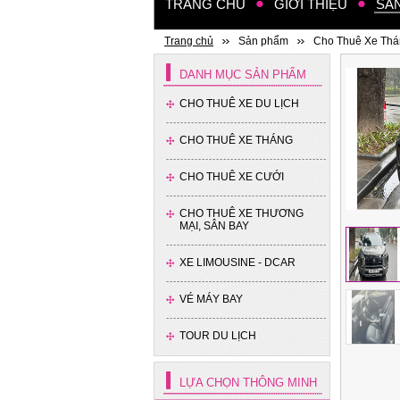
TRANG CHỦ
GIỚI THIỆU
SẢ
Trang chủ
Sản phẩm
Cho Thuê Xe Th
DANH MỤC SẢN PHẨM
CHO THUÊ XE DU LỊCH
CHO THUÊ XE THÁNG
Xe 35 chỗ - Thaco
CHO THUÊ XE CƯỚI
CHO THUÊ XE THƯƠNG
MẠI, SÂN BAY
XE LIMOUSINE - DCAR
VÉ MÁY BAY
Xe 16 chỗ - Hyundai Solati
TOUR DU LỊCH
LỰA CHỌN THÔNG MINH