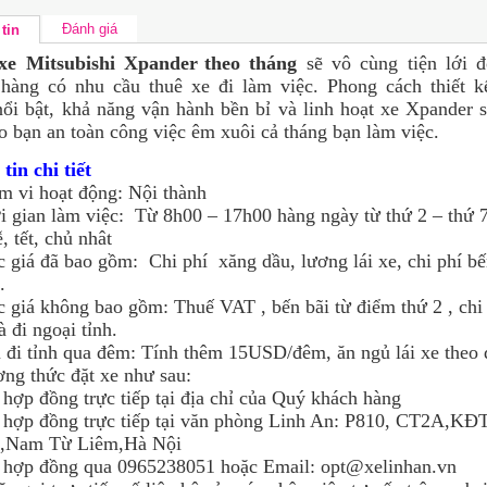
Đánh giá
tin
xe Mitsubishi Xpander
theo tháng
sẽ vô cùng tiện lới đ
hàng có nhu cầu thuê xe đi làm việc. Phong cách thiết k
nổi bật, khả năng vận hành bền bỉ và linh hoạt xe Xpander 
o bạn an toàn công việc êm xuôi cả tháng bạn làm việc.
tin chi tiết
 vi hoạt động: Nội thành
 gian làm việc: Từ 8h00 – 17h00 hàng ngày từ thứ 2 – thứ 7
, tết, chủ nhât
giá đã bao gồm: Chi phí xăng dầu, lương lái xe, chi phí bế
.
giá không bao gồm: Thuế VAT , bến bãi từ điểm thứ 2 , chi
à đi ngoại tỉnh.
đi tỉnh qua đêm: Tính thêm 15USD/đêm, ăn ngủ lái xe theo 
ng thức đặt xe như sau:
ợp đồng trực tiếp tại địa chỉ của Quý khách hàng
ợp đồng trực tiếp tại văn phòng Linh An: P810, CT2A,KĐ
2,Nam Từ Liêm,Hà Nội
hợp đồng qua 0965238051 hoặc Email: opt@xelinhan.vn