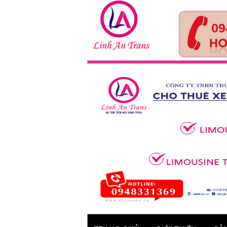
09
Tour Huế- Đà Nẵng – Hội
An – 4 ngày 3 đêm
Xe 45 chỗ - Kia Granbird
Tracomeco