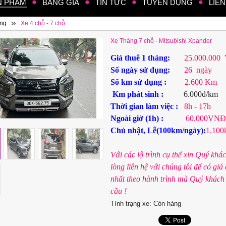
N PHẨM
BẢNG GIÁ
TIN TỨC
TUYỂN DỤNG
LIÊN
áng
Xe 4 chỗ - 7 chỗ
Xe Tháng 7 chỗ - Mitsubishi Xpander
Giá thuê 1 tháng:
25.000.000
Số ngày sử dụng:
26 ngày
Số km sử dụng :
2.600 Km
Km phát sinh :
6.000đ/km
Thời gian làm việc :
8h - 17h
Ngoài giờ (1h) :
60.000VNĐ
Chủ nhật, Lễ(100km/ngày):
1.100
Với các lộ trình cụ thể xin Quý khác
lòng liên hệ với chúng tôi để có giá
nhất theo hành trình mà Quý khách
cầu !
Tình trạng xe:
Còn hàng