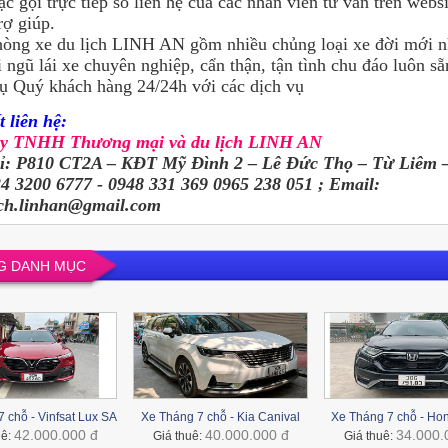
 gọi trực tiếp số liên hệ của các nhân viên tư vấn trên websi
rợ giúp.
òng xe du lịch LINH AN gồm nhiều chủng loại xe đời mới n
i ngũ lái xe chuyên nghiệp, cẩn thận, tận tình chu đáo luôn s
ụ Quý khách hàng 24/24h với các dịch vụ
t liên hệ:
ty TNHH Thương mại và du lịch LINH AN
hỉ: P810 CT2A – KĐT Mỹ Đình 2 – Lê Đức Thọ – Từ Liêm
24 3200 6777 - 0948 331 369 0965 238 051 ; Email:
ich.linhan@gmail.com
G DANH MỤC
 chỗ - Vinfsat Lux SA
Xe Tháng 7 chỗ - Kia Canival
Xe Tháng 7 chỗ - H
42.000.000 đ
40.000.000 đ
34.000.
uê:
Giá thuê:
Giá thuê: