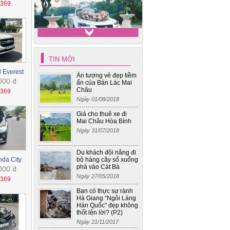
1369
TIN MỚI
Xe cưới 4
d Everest
Ấn tượng vẻ đẹp tiềm
000 đ
ẩn của Bản Lác Mai
Châu
1369
Ngày 01/08/2018
Giá cho thuê xe đi
Mai Châu Hòa Bình
Ngày 31/07/2018
Du khách đội nắng đi
nda City
bộ hàng cây số xuống
phà vào Cát Bà
000 đ
Ngày 27/05/2018
1369
Bạn có thực sự rành
Hà Giang “Ngôi Làng
Hàn Quốc” đẹp không
thốt lên lời? (P2)
Ngày 21/11/2017