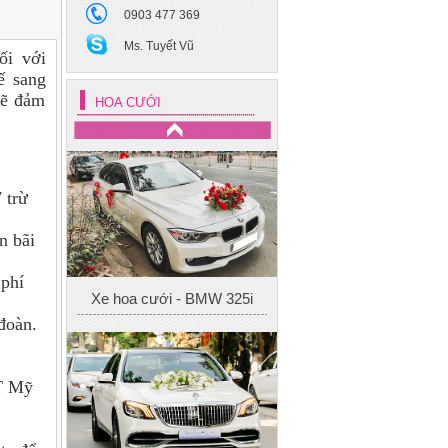
0903 477 369
Ms. Tuyết Vũ
ối với
ế sang
sẽ đảm
HOA CƯỚI
 trừ
n bãi
 phí
Xe hoa cưới - BMW 325i
đoàn.
T Mỹ