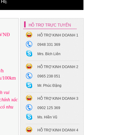
 HỆ
HỖ TRỢ TRỰC TUYẾN
 VNĐ
HỖ TRỢ KINH DOANH 1
0948 331 369
Mrs. Bích Liên
HỖ TRỢ KINH DOANH 2
/h
0965 238 051
k/100km
Mr. Phúc Đặng
h vui
HỖ TRỢ KINH DOANH 3
 chính xác
 có nhu
0902 125 369
Ms. Hiền Vũ
HỖ TRỢ KINH DOANH 4