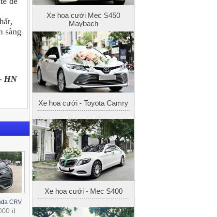
te để
Xe hoa cưới Mec S450
hất,
Maybach
ẵn sàng
 – HN
Xe hoa cưới - Toyota Camry
Xe hoa cưới - Mec S400
onda CRV
000 đ