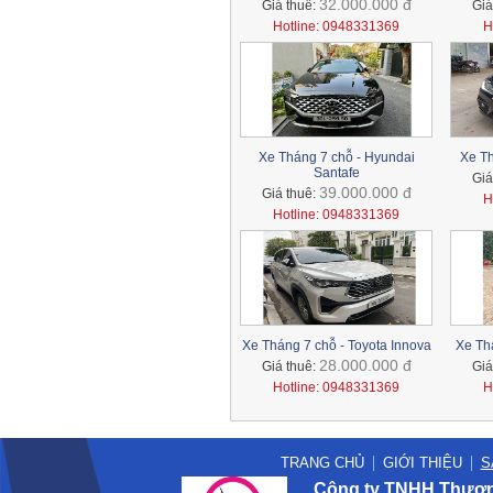
32.000.000 đ
Giá thuê:
Giá
Hotline: 0948331369
H
Xe Tháng 7 chỗ - Hyundai
Xe Th
Santafe
Giá
39.000.000 đ
Giá thuê:
H
Hotline: 0948331369
Xe Tháng 7 chỗ - Toyota Innova
Xe Thá
28.000.000 đ
Giá thuê:
Giá
Hotline: 0948331369
H
TRANG CHỦ
GIỚI THIỆU
S
Công ty TNHH Thương