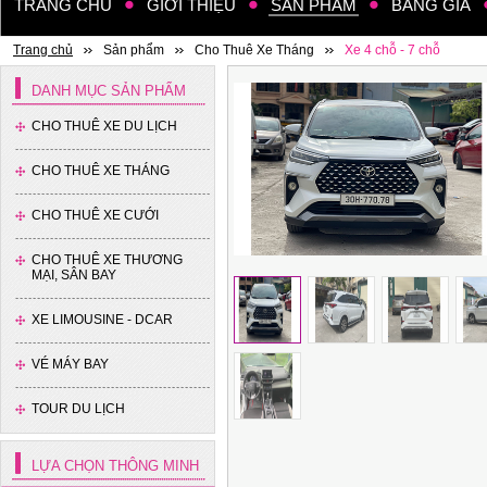
TRANG CHỦ
GIỚI THIỆU
SẢN PHẨM
BẢNG GIÁ
Trang chủ
Sản phẩm
Cho Thuê Xe Tháng
Xe 4 chỗ - 7 chỗ
DANH MỤC SẢN PHẨM
CHO THUÊ XE DU LỊCH
CHO THUÊ XE THÁNG
CHO THUÊ XE CƯỚI
CHO THUÊ XE THƯƠNG
MẠI, SÂN BAY
XE LIMOUSINE - DCAR
VÉ MÁY BAY
TOUR DU LỊCH
LỰA CHỌN THÔNG MINH