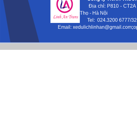
Địa chỉ: P810 - CT2A -
Thọ - Hà Nội
Tel: 024.3200 6777/3201
Email:
xedulichlinhan@gmail
.com
;
o