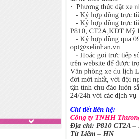
· Phương thức đặt xe n
- Ký hợp đồng trực tiế
- Ký hợp đồng trực tiế
P810, CT2A,KĐT Mỹ Đ
- Ký hợp đồng qua 09
opt@xelinhan.vn
- Hoặc gọi trực tiếp số
trên website để được tr
Văn phòng xe du lịch 
đời mới nhất, với đội n
tận tình chu đáo luôn 
24/24h với các dịch vụ
Chi tiết liên hệ:
Công ty TNHH Thương
Địa chỉ: P810 CT2A –
Từ Liêm – HN