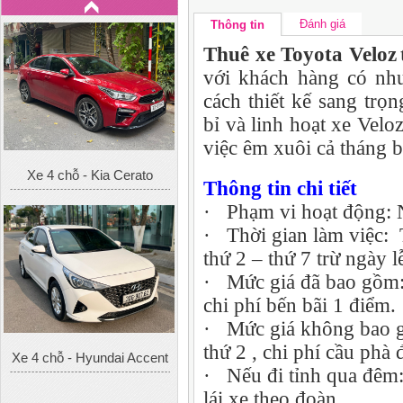
Đánh giá
Thông tin
Thuê xe Toyota Veloz
với khách hàng có nhu
cách thiết kế sang trọ
bỉ và linh hoạt xe Vel
việc êm xuôi cả tháng 
Xe 4 chỗ - Kia Cerato
Thông tin chi tiết
· Phạm vi hoạt động: 
· Thời gian làm việc:
thứ 2 – thứ 7 trừ ngày lễ
· Mức giá đã bao gồm: 
chi phí bến bãi 1 điểm.
· Mức giá không bao g
thứ 2 , chi phí cầu phà 
Xe 4 chỗ - Hyundai Accent
· Nếu đi tỉnh qua đêm
lái xe theo đoàn.