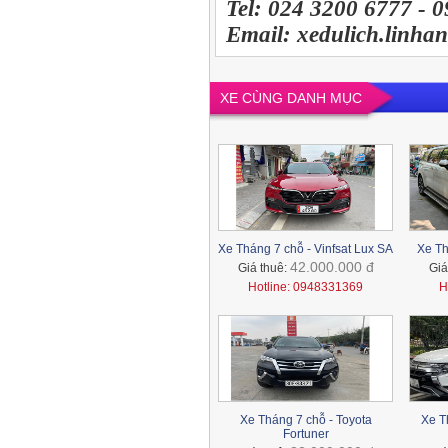
Tel: 024 3200 6777 - 
Email: xedulich.linh
XE CÙNG DANH MỤC
Xe Tháng 7 chỗ - Vinfsat Lux SA
Xe Th
42.000.000 đ
Giá thuê:
Giá
Hotline: 0948331369
H
Xe Tháng 7 chỗ - Toyota
Xe T
Fortuner